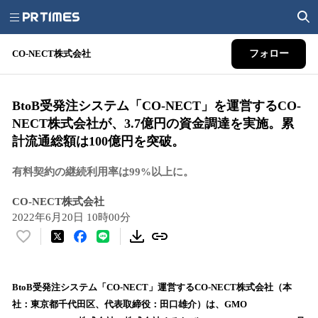
CO-NECT株式会社
フォロー
BtoB受発注システム「CO-NECT」を運営するCO-
NECT株式会社が、3.7億円の資⾦調達を実施。累
計流通総額は100億円を突破。
有料契約の継続利用率は99%以上に。
CO-NECT株式会社
2022年6月20日 10時00分
い
い
ね
！
BtoB受発注システム「CO-NECT」運営するCO-NECT株式会社（本
数
社：東京都千代⽥区、代表取締役：⽥⼝雄介）は、GMO
を