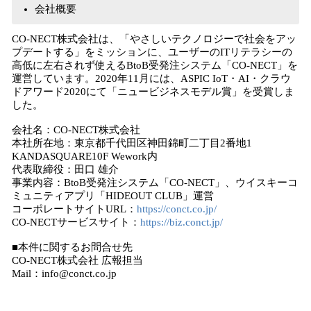
会社概要
CO-NECT株式会社は、「やさしいテクノロジーで社会をアッ
プデートする」をミッションに、ユーザーのITリテラシーの
⾼低に左右されず使えるBtoB受発注システム「CO-NECT」を
運営しています。2020年11月には、ASPIC IoT・AI・クラウ
ドアワード2020にて「ニュービジネスモデル賞」を受賞しま
した。
会社名：CO-NECT株式会社
本社所在地：東京都千代田区神田錦町二丁目2番地1
KANDASQUARE10F Wework内
代表取締役：⽥⼝ 雄介
事業内容：BtoB受発注システム「CO-NECT」、ウイスキーコ
ミュニティアプリ「HIDEOUT CLUB」運営
コーポレートサイトURL：
https://conct.co.jp/
CO-NECTサービスサイト：
https://biz.conct.jp/
■本件に関するお問合せ先
CO-NECT株式会社 広報担当
Mail：info@conct.co.jp