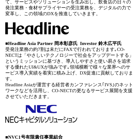
て、サービスやソリューションを生み出し、飲食店の日々の
発注業務・食材サプライヤーの受注業務を、デジタルの力で
変革し、この領域のDXを推進していきます。
■Headline Asia Partner 岡本彰彦氏 Investor 鈴木広平氏
受発注業務の約7割は未だにFAXで行われております｡CO-
NECTは「やさしいテクノロジーで社会をアップデートする」
というミッションに基づき、導入しやすさと使い易さを追求
する優れたUI&UXが強みです｡領域横断で様々な業界へのサ
ービス導入実績を着実に積み上げ、DX促進に貢献しておりま
す。
Headline Asiaが運営する経営者カンファレンス｢IVS｣のネット
ワークなどを活用し、CO-NECTの更なるサービス展開を支援
させていただきます。
■NVC1号有限責任事業組合