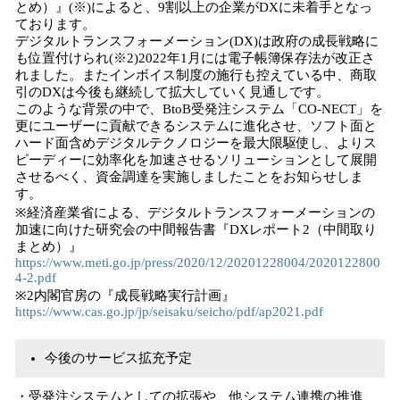
とめ）』(※)によると、9割以上の企業がDXに未着手となっ
ております。
デジタルトランスフォーメーション(DX)は政府の成長戦略に
も位置付けられ(※2)2022年1月には電子帳簿保存法が改正さ
れました。またインボイス制度の施行も控えている中、商取
引のDXは今後も継続して拡大していく見通しです。
このような背景の中で、BtoB受発注システム「CO-NECT」を
更にユーザーに貢献できるシステムに進化させ、ソフト面と
ハード面含めデジタルテクノロジーを最大限駆使し、よりス
ピーディーに効率化を加速させるソリューションとして展開
させるべく、資金調達を実施しましたことをお知らせしま
す。
※経済産業省による、デジタルトランスフォーメーションの
加速に向けた研究会の中間報告書『DXレポート2（中間取り
まとめ）』
https://www.meti.go.jp/press/2020/12/20201228004/2020122800
4-2.pdf
※2内閣官房の『成長戦略実行計画』
https://www.cas.go.jp/jp/seisaku/seicho/pdf/ap2021.pdf
今後のサービス拡充予定
・受発注システムとしての拡張や、他システム連携の推進