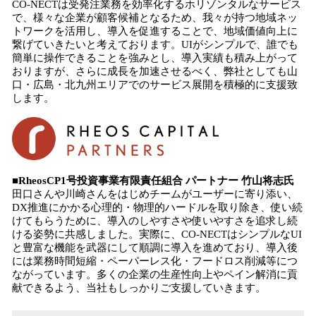
CO-NECTは受発注業務を効率化するホリゾンタルなサービス
で、様々な企業が顧客候補となるため、我々が持つ地域ネッ
トワークを活用し、導入を促進することで、地域価値向上に
繋げていきたいと考えております。UIがシンプルで、誰でも
簡単に操作できることを強みとし、導入実績も積み上がって
おりますが、さらに成長を加速させるべく、弊社としても山
口・広島・北九州エリアでのサービス展開を積極的に支援致
します。
■RheosCP1号投資事業有限責任組合 パートナー 竹山将志氏
田口さんや川崎さんをはじめチームがユーザーに寄り添い、
DX推進にかかる心理的・物理的ハードルを取り除き、使い続
けてもらうために、導入のしやすさや使いやすさを追求し続
ける姿勢に共感しました。実際に、CO-NECTはシンプルなUI
と豊富な機能を武器にして順調に導入を進めており、導入後
には業務時間短縮・ペーパーレス化・フードロス削減等につ
ながっています。多くの企業の生産性向上やペイン解消に貢
献できるよう、当社もしっかりご支援していきます。