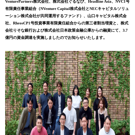
VenturePartners株式会社、株式会社ぐるなび、Headline Asia、NVC1号
読
有限責任事業組合（NVenture Capital株式会社とNECキャピタルソリュ
み
ーション株式会社が共同運用するファンド）、山口キャピタル株式会
込
社、RheosCP1号投資事業有限責任組合からの第三者割当増資と、株式
み
会社りそな銀行および株式会社日本政策金融公庫からの融資にて、3.7
中
で
億円の資金調達を実施しましたのでお知らせいたします。
す