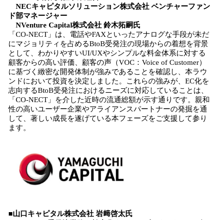
NECキャピタルソリューション株式会社 ベンチャーファン
ド部マネージャー
NVenture Capital株式会社 鈴木拓嗣氏
「CO-NECT」は、電話やFAXといったアナログな手段が未だ
にマジョリティを占めるBtoB受発注の現場からの着想を背景
として、わかりやすいUI/UXやシンプルな料⾦体系に対する
顧客からの高い評価、顧客の声（VOC：Voice of Customer）
に基づく緻密な開発体制が強みであることを確認し、本ラウ
ンドにおいて投資を決定しました。これらの強みが、EC化を
志向するBtoB受発注におけるニーズに対応していることは、
「CO-NECT」を介した近時の流通総額が示す通りです。親和
性の高いユーザー企業やアライアンスパートナーの発掘を通
して、著しい成長を遂げている本フェーズをご支援して参り
ます。
■山口キャピタル株式会社 岩﨑啓太氏