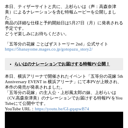
本日、ティザーサイトと共に、上杉らいは（声：高森奈津
美）によるナレーションを含む特報ムービーを公開しまし
た。
商品の詳細な仕様と予約開始日は5月27日（月）に発表される
予定です。
どうぞ楽しみにお待ちください。
「五等分の花嫁 ごとぱずストーリー 2nd」公式サイト
https://5hanayome.mages.co.jp/gotopazu_story2/
らいはのナレーションでお届けする特報PV公開！
本日、横浜アリーナで開催されたイベント「五等分の花嫁 5th
Anniversary EVENT in 横浜アリーナ」にて本PVが上映され、
本作の発売が発表されました。
「五等分の花嫁」の主人公・上杉風太郎の妹、上杉らいは
（CV.高森奈津美）のナレーションでお届けする特報PVをYou
Tubeにて公開中です。
YouTube URL：
https://youtu.be/GI-gqapwB74