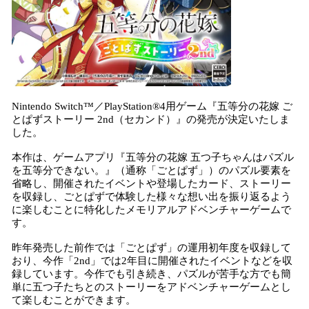
Nintendo Switch™／PlayStation®4用ゲーム『五等分の花嫁 ご
とぱずストーリー 2nd（セカンド）』の発売が決定いたしま
した。
本作は、ゲームアプリ『五等分の花嫁 五つ子ちゃんはパズル
を五等分できない。』（通称「ごとぱず」）のパズル要素を
省略し、開催されたイベントや登場したカード、ストーリー
を収録し、ごとぱずで体験した様々な想い出を振り返るよう
に楽しむことに特化したメモリアルアドベンチャーゲームで
す。
昨年発売した前作では「ごとぱず」の運用初年度を収録して
おり、今作「2nd」では2年目に開催されたイベントなどを収
録しています。今作でも引き続き、パズルが苦手な方でも簡
単に五つ子たちとのストーリーをアドベンチャーゲームとし
て楽しむことができます。