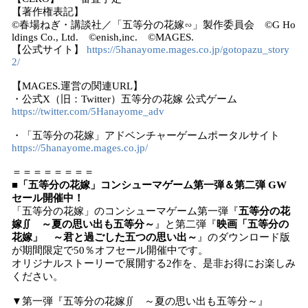
【著作権表記】
©春場ねぎ・講談社／「五等分の花嫁∽」製作委員会 ©G Ho
ldings Co., Ltd. ©enish,inc. ©MAGES.
【公式サイト】
https://5hanayome.mages.co.jp/gotopazu_story
2/
【MAGES.運営の関連URL】
・公式X（旧：Twitter）五等分の花嫁 公式ゲーム
https://twitter.com/5Hanayome_adv
・「五等分の花嫁」アドベンチャーゲームポータルサイト
https://5hanayome.mages.co.jp/
＝＝＝＝＝＝＝＝
■「五等分の花嫁」コンシューマゲーム第一弾＆第二弾 GW
セール開催中！
「五等分の花嫁」のコンシューマゲーム第一弾『
五等分の花
嫁∬ ～夏の思い出も五等分～
』と第二弾『
映画「五等分の
花嫁」 ～君と過ごした五つの思い出～
』のダウンロード版
が期間限定で50％オフセール開催中です。
オリジナルストーリーで展開する2作を、是非お得にお楽しみ
ください。
▼第一弾『五等分の花嫁∬ ～夏の思い出も五等分～』