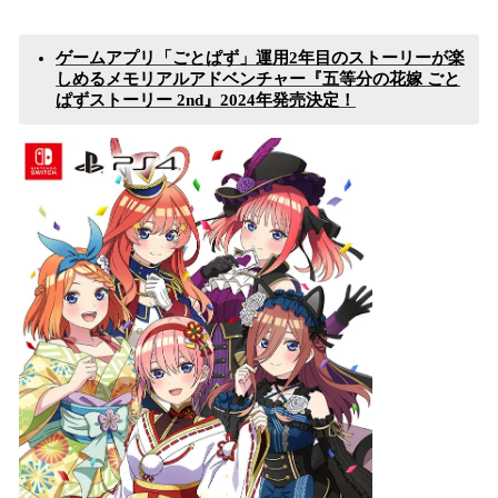
込
み
ゲームアプリ「ごとぱず」運用2年目のストーリーが楽
中
しめるメモリアルアドベンチャー『五等分の花嫁 ごと
で
ぱずストーリー 2nd』2024年発売決定！
す