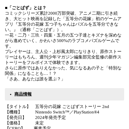
■「ごとぱず」とは？
コミックシリーズ累計2000万部突破、アニメ二期に引き続
き、大ヒット映画を記録した「五等分の花嫁」初のゲームア
プリ『五等分の花嫁 五つ子ちゃんはパズルを五等分できな
い。』（通称「ごとぱず」）。
一花・二乃・三玖・四葉・五月の五つ子達とキズナを深めな
がら進めていく、かわいさ500%のラブコメパズルゲームで
す。
プレイヤーは、主人公・上杉風太郎になりきり、原作ストー
リーはもちろん、週刊少年マガジン編集部完全監修の新作ス
トーリーをフルボイスで体験できます。
さらに原作ではありえなかった、気になるあの子と「特別な
関係」になることも…！？
「さあ、あなたは誰を選ぶ？」
商品情報
【タイトル】 五等分の花嫁 ごとぱずストーリー 2nd
【機種】 Nintendo Switch™／PlayStation®4
【発売日】 2024年発売予定
【価格】 未定
【CERO】 審査予定