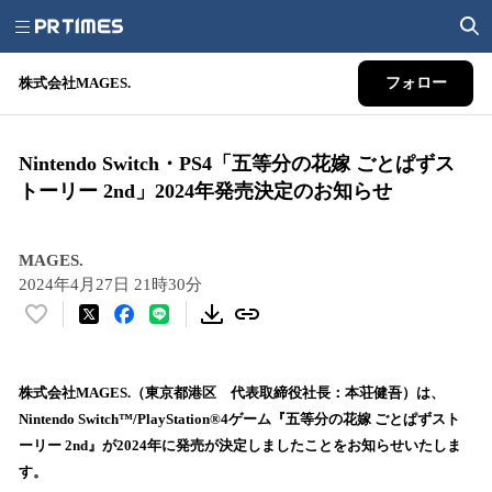
株式会社MAGES.
フォロー
Nintendo Switch・PS4「五等分の花嫁 ごとぱずス
トーリー 2nd」2024年発売決定のお知らせ
MAGES.
2024年4月27日 21時30分
い
い
ね
！
株式会社MAGES.（東京都港区 代表取締役社長：本荘健吾）は、
数
Nintendo Switch™/PlayStation®4ゲーム『五等分の花嫁 ごとぱずスト
を
ーリー 2nd』が2024年に発売が決定しましたことをお知らせいたしま
読
す。
み