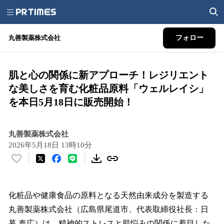
丸善製薬株式会社
フォロー
肌と心の関係に新アプローチ！レジリエント
な美しさを育む化粧品原料「ウェルレイシ」
を本日5月18日に販売開始！
丸善製薬株式会社
2026年5月18日 13時10分
い
い
ね
！
化粧品や健康食品の原料となる天然由来成分を製造する
数
丸善製薬株式会社（広島県尾道市、代表取締役社長：日
を
暮 泰広）は、精神的ストレスと肌悩みの関係に着目した