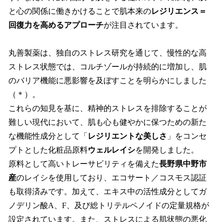
と心の関係に働きかけることで肌本来の
レジリエンス＝
回復力を高めるアプローチ
が注目されています。
丸善製薬は、独自のストレス研究を通じて、慢性的な高
ストレス状態では、コルチゾールが持続的に増加し、肌
のバリア機能に悪影響を及ぼすことを明らかにしました
（＊）。
これらの知見を基に、精神的ストレスを排除することが
難しい現代において、肌も心も健やかに保つための新た
な機能性成分として「
レジリエントな美しさ
」をコンセ
プトとした化粧品原料
ウェルレイシ
を開発しました。
原料として高いトレーサビリティを備えた
長野県中野市
産
のレイシを使用しており、エコサート／コスモス認証
も取得済みです。加えて、エキス中の活性成分としてガ
ノデリン酸A、F、及び総トリテルペノイドの定量規格が
設定されています。また、ストレスによる肌状態の悪化