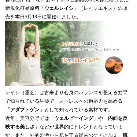
読
み
新規化粧品原料「
ウェルレイシ
」（レイシエキス）の販
込
売を本日5月18日に開始しました。
み
中
で
す
レイシ（霊芝）は古来より心身のバランスを整える効果
で知られている生薬で、ストレスへの適応力を高める
「
アダプトゲン
」として知られている素材です。
近年、美容分野では「
ウェルビーイング
」や「
内面を反
映する美しさ
」などが世界的にトレンドとなっていま
す。また、外的刺激から肌を守る従来のケアに加え、肌