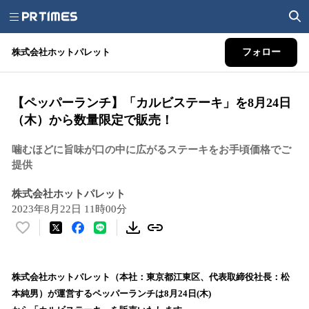
株式会社ホットパレット
フォロー
【ペッパーランチ】「カルビステーキ」を8月24日
（木）から数量限定で販売！
噛むほどに旨味が口の中に広がるステーキをお手頃価格でご
提供
株式会社ホットパレット
2023年8月22日 11時00分
い
い
ね
！
株式会社ホットパレット（本社：東京都江東区、代表取締役社長：松
数
本純男）が運営するペッパーランチは8月24日(木)
を