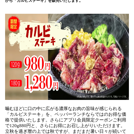
から「カルビステーキ」を販売いたします。
読
み
込
み
中
で
す
噛むほどに口の中に広がる濃厚なお肉の旨味が感じられる
「カルビステーキ」を、ペッパーランチならではのお得な価
格で提供いたします。さらにアプリ会員限定クーポンご利用
で120g880円と、さらにお得にお召し上がりいただけます。
立秋を過ぎ暦の上では秋ですが、まだまだ暑い日々が続いて