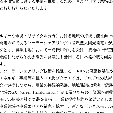
地域活性化に資する事業を推進するため、４月22日付で業務
み
込
とおりお知らせいたします。
み
中
で
す
ルギーや環境・リサイクル分野における地域の持続可能性向上
発電方式であるソーラーシェアリング（営農型太陽光発電）が
グとは、農業用地において一時転用許可を受け、農地の上部空
継続しながらその太陽光を発電にも活用する日本発の取り組み
す。
、ソーラーシェアリング技術を推進するTERRAと廃棄物処理
エネルギー事業等を担うTRE及びタケエイは、それぞれの技術
会と連携しながら、農業の持続的発展、地域課題の解決、資源
のGX（Green Transformation）※１及びあらゆる資源を循
モデル構築と社会実装を目指し、業務提携契約を締結いたしま
事業領域や事業エリアを補完・拡大し、新たなビジネスモデル