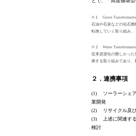
とで、「高度循環型
※１ Green Transformatio
石油や石炭などの化石燃
転換していく取り組み。
※２ Waste Transformatio
従来資源化の難しかった
換する取り組みであり、
２．連携事項
(1) ソーラーシ
業開発
(2) リサイクル
(3) 上述に関連
検討