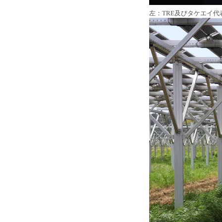
左：TRE及びタケエイ代