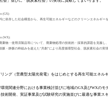
社会」並びに「脱炭素社会」の実現に貢献してまいります。
n (GX):
料に依存した社会構造から、再生可能エネルギーなどのクリーンエネルギー
n (WX):
廃棄物・使用済製品等について、廃棄物処理の技術的・採算的課題を克服し
動脈・静脈の枠組みを超えた“共創”により高度循環型社会、脱炭素社会の実
ェアリング（営農型太陽光発電）をはじめとする再生可能エネル
及び環境関連分野における事業検討並びに地域のGX及びWXのモ
する技術開発、実証事業及び試験研究の実施並びに最適な事業ス