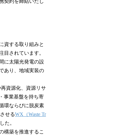
提携契約を締結いたし
に資する取り組みと
注目されています。
間に太陽光発電の設
であり、地域実装の
や再資源化、資源リサ
・事業基盤を持ち寄
循環ならびに脱炭素
環させる
WX（Waste Tr
した。
の構築を推進するこ