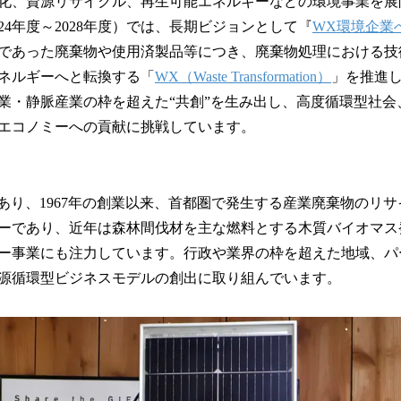
化、資源リサイクル、再生可能エネルギーなどの環境事業を展
24年度～2028年度）では、長期ビジョンとして『
WX環境企業
であった廃棄物や使用済製品等につき、廃棄物処理における技
ネルギーへと転換する「
WX（Waste Transformation）
」を推進
業・静脈産業の枠を超えた“共創”を生み出し、高度循環型社会
エコノミーへの貢献に挑戦しています。
であり、1967年の創業以来、首都圏で発生する産業廃棄物のリ
ーであり、近年は森林間伐材を主な燃料とする木質バイオマス
ー事業にも注力しています。行政や業界の枠を超えた地域、パ
源循環型ビジネスモデルの創出に取り組んでいます。