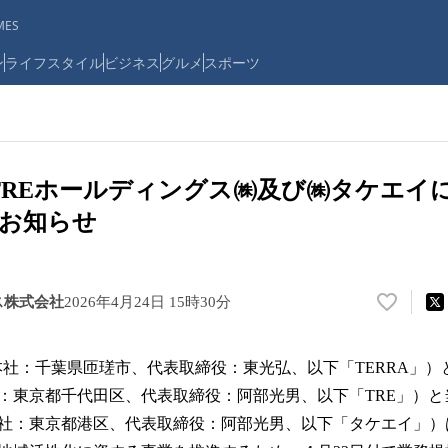
ES
ン
ライフスタイル
ビジネス
グルメ
スポーツ
とTREホールディングス㈱及び㈱タケエイ
お知らせ
ス株式会社
2026年4月24日 15時30分
い
い
ね
本社：千葉県匝瑳市、代表取締役：東光弘、以下「TERRA」）
！
数
：東京都千代田区、代表取締役：阿部光男、以下「TRE」）と
を
社：東京都港区、代表取締役：阿部光男、以下「タケエイ」）
読