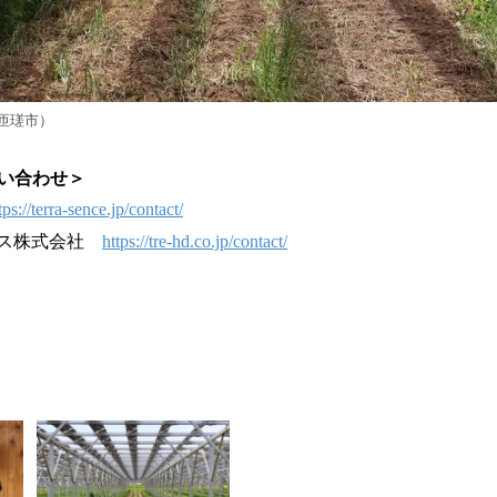
匝瑳市）
い合わせ＞
tps://terra-sence.jp/contact/
グス株式会社
https://tre-hd.co.jp/contact/