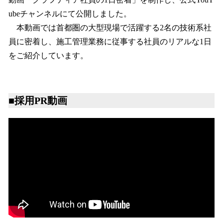
を
ubeチャンネルにて公開しました。
読
み
本動画では首都圏の大型現場で活躍する2名の技術系社
込
員に密着し、施工管理業務に従事する社員のリアルな1日
み
をご紹介しています。
中
で
す
■採用PR動画