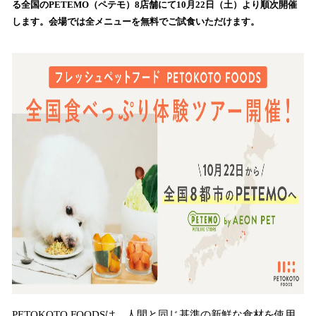
る全国のPETEMO（ペテモ）8店舗にて10月22日（土）より順次開催
み
します。会場では全メニューを無料でご試食いただけます。
込
み
中
で
す
PETOKOTO FOODSは、人間と同じ基準の新鮮な食材を使用