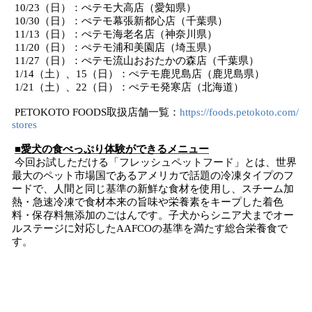
10/23（日）：ぺテモ大高店（愛知県）
10/30（日）：ぺテモ幕張新都心店（千葉県）
11/13（日）：ぺテモ海老名店（神奈川県）
11/20（日）：ぺテモ浦和美園店（埼玉県）
11/27（日）：ぺテモ流山おおたかの森店（千葉県）
1/14（土）、15（日）：ぺテモ鹿児島店（鹿児島県）
1/21（土）、22（日）：ぺテモ発寒店（北海道）
PETOKOTO FOODS取扱店舗一覧：
https://foods.petokoto.com/
stores
■愛犬の食べっぷり体験ができるメニュー
今回お試しただける「フレッシュペットフード」とは、世界
最大のペット市場国であるアメリカで話題の冷凍タイプのフ
ードで、人間と同じ基準の新鮮な食材を使用し、スチーム加
熱・急速冷凍で食材本来の旨味や栄養素をキープした着色
料・保存料無添加のごはんです。子犬からシニア犬までオー
ルステージに対応したAAFCOの基準を満たす総合栄養食で
す。