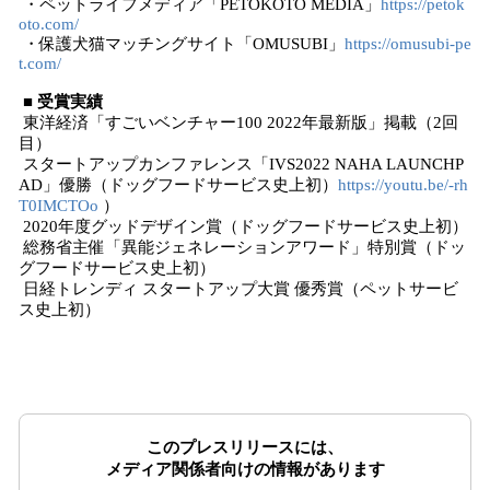
・ペットライフメディア「PETOKOTO MEDIA」
https://petok
oto.com/
・保護犬猫マッチングサイト「OMUSUBI」
https://omusubi-pe
t.com/
■ 受賞実績
東洋経済「すごいベンチャー100 2022年最新版」掲載（2回
目）
スタートアップカンファレンス「IVS2022 NAHA LAUNCHP
AD」優勝（ドッグフードサービス史上初）
https://youtu.be/-rh
T0IMCTOo
）
2020年度グッドデザイン賞（ドッグフードサービス史上初）
総務省主催「異能ジェネレーションアワード」特別賞（ドッ
グフードサービス史上初）
日経トレンディ スタートアップ大賞 優秀賞（ペットサービ
ス史上初）
このプレスリリースには、
メディア関係者向けの情報があります