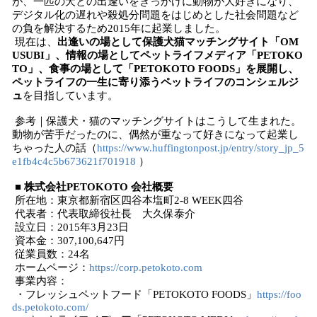
が、一匹の犬との出逢いをきっかけに動物が大好きになり、
デジタル化の遅れや殺処分問題をはじめとした社会問題など
の負を解決するため2015年に起業しました。
現在は、
出逢いの場として保護犬猫マッチングサイト「OM
USUBI」、情報の場としてペットライフメディア「PETOKO
TO」、食事の場として「PETOKOTO FOODS」を展開し、
ペットライフの一生に寄り添うペットライフのコンシェルジ
ュ
を目指しています。
参考｜保護犬・猫のマッチングサイトはこうして生まれた。
動物が苦手だったのに、偶然が重なって好きになって起業し
ちゃった人の話（
https://www.huffingtonpost.jp/entry/story_jp_5
e1fb4c4c5b673621f701918
）
■ 株式会社PETOKOTO 会社概要
所在地：東京都新宿区四谷本塩町2-8 WEEK四谷
代表者：代表取締役社長 大久保泰介
設立日：2015年3月23日
資本金：307,100,647円
従業員数：24名
​ホームページ：
https://corp.petokoto.com
事業内容：
・フレッシュペットフード「PETOKOTO FOODS」
https://foo
ds.petokoto.com/