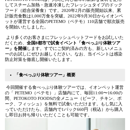
してスチーム加熱・急速冷凍したフレッシュタイプのドック
フード（総合栄養食）です。2020年2月の販売開始以来、累
計販売食数は1,000万食を突破。2022年9月30日からイオンペ
ットが運営する全国のPETEMO（ペテモ）110店舗で順次販売
を開始いたしました。
より多くのお客さまにフレッシュペットフードをお試しいた
だくため、
全国8都市で試食イベント「食べっぷり体験ツア
ー」を開催
します。すでにご契約済みの方も、新しいメニュ
ーのお試しにぜひお越しください。なお、当イベントは感染
防止対策を徹底し開催いたします。
「食べっぷり体験ツアー」概要
今回開催する食べっぷり体験ツアーでは、イオンペット運営
の「 PETEMO（ペテモ）」店舗内にて、毎回11:00〜16:00の
間、PETOKOTO FOODSの全メニュー（ビーフ、チキン、ポ
ーク、フィッシュ）を無料で試食いただけます。もし気に入
っていただけたら、店舗内で1パック660円（税込）から購入
し即日お持ち帰りいただくことも可能です。