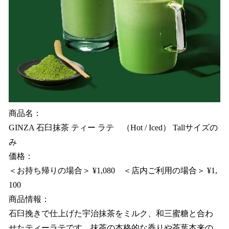
商品名：
GINZA 石臼抹茶 ティー ラテ （Hot / Iced） Tallサイズの
み
価格：
＜お持ち帰りの場合＞ ¥1,080 ＜店内ご利用の場合＞ ¥1,
100
商品情報：
石臼挽きで仕上げた宇治抹茶をミルク、和三蜜糖と合わ
せたティーラテです。抹茶の本格的な香りや茶葉本来の