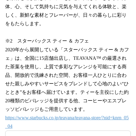
体、心、そして気持ちに元気を与えてくれる体験と、楽
しく、新鮮な素材とフレーバーが、日々の暮らしに彩り
をもたらします。
※2 スターバックス ティー ＆ カフェ
2020年から展開している「スターバックス ティー & カフ
ェ」は、全国に15店舗出店し、TEAVANA™ の厳選され
た茶葉を使用し、上質で多彩なアレンジを可能にする商
品、開放的で洗練された空間、お客様一人ひとりに合わ
せた親しみやすいサービスをブレンドして心地のよい“ひ
ととき”をお客様へ届けています。ティーを主役にした約
20種類のビバレッジを提供する他、コーヒーやエスプレ
ッソビバレッジもご用意しています。
https://www.starbucks.co.jp/teavana/teavana-store/?nid=knrn_05
_04