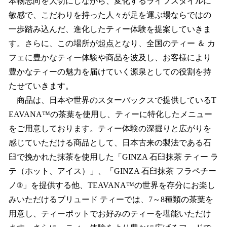
本物志向を大切にしながら、変化するライフスタイルに
敏感で、こだわりを持った人々が足を運ぶ場ならではの
一歩踏み込んだ、進化したティー体験を提案していきま
す。さらに、この場所が起点となり、全国のティー ＆ カ
フェに豊かなティー体験や商品を波及し、お客様により
豊かなティーの魅力を届けていく源泉としての役割を持
たせていきます。
商品は、日本や世界のスターバックスで提供しているT
EAVANA™の茶葉を使用し、ティーに特化したメニュー
をご用意しております。ティー体験の深掘りと広がりを
感じていただける商品として、日本古来の製法である石
臼で挽かれた抹茶を使用した「GINZA 石臼抹茶 ティー ラ
テ（ホット、アイス）」、「GINZA 石臼抹茶 フラペチー
ノ®」を提供する他、TEAVANA™の世界を存分にお楽し
みいただけるブリュード ティーでは、7～8種類の茶葉を
用意し、ティーポットでお好みのティーを堪能いただけ