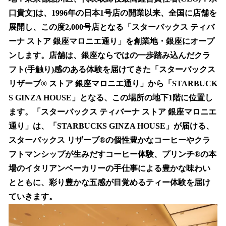
を
口貴文]は、1996年の日本1号店の開業以来、全国に店舗を
読
み
展開し、この度2,000号店となる「スターバックス ティバ
込
ーナ ストア 銀座マロニエ通り」を創業地・銀座にオープ
み
ンします。店舗は、銀座ならではの一歩踏み込んだクラ
中
で
フト(手触り)感のある体験を届けてきた「スターバックス
す
リザーブ® ストア 銀座マロニエ通り」から「STARBUCK
S GINZA HOUSE」となる、この場所の地下1階に位置し
ます。「スターバックス ティバーナ ストア 銀座マロニエ
通り」は、「STARBUCKS GINZA HOUSE」が届ける、
スターバックス リザーブ®の個性豊かなコーヒーやクラ
フトマンシップが生みだすコーヒー体験、プリンチ®の本
場のイタリアンベーカリーの手仕事による豊かな味わい
とともに、彩り豊かな五感が目覚めるティー体験を届け
ていきます。