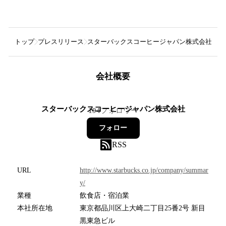
トップ
プレスリリース
スターバックスコーヒージャパン株式会社
ス
会社概要
スターバックスコーヒージャパン株式会社
194
フォロワー
フォロー
RSS
URL
http://www.starbucks.co.jp/company/summar
y/
業種
飲食店・宿泊業
本社所在地
東京都品川区上大崎二丁目25番2号 新目
黒東急ビル