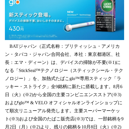
数
を
読
み
込
み
中
BATジャパン（正式名称：ブリティッシュ・アメリカ
で
す
ン・タバコ・ジャパン合同会社、本社：東京都港区、社
長：エマ・ディーン）は、デバイスの掃除が不要(※1)に
なる「StickSeal™テクノロジー（スティックシール・テク
ノロジー）」を、加熱式たばこglo™専用スティック「ラ
ッキー・ストライク」全9銘柄に新たに搭載します。8月6
日（火）(※2)から全国の主要コンビニエンスストア(※3)
およびglo™ & VELO オフィシャルオンラインショップに
て順次リニューアル発売します。主要スーパーマーケッ
ト(※3)および全国のたばこ販売店(※3)では、一部銘柄を9
月2日（月）(※2)より、残りの銘柄を10月8日（火）(※2)