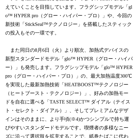
えていくことを目指しています。フラグシップモデル「gl
o™ HYPER pro（グロー・ハイパー・プロ）」や、今回の
新技術「StickSeal™テクノロジー」を搭載したスティック
の投入もその一環です。
また同日の8月6日（火）より順次、加熱式デバイスの
新型スタンダードモデル「glo™ HYPER（グロー・ハイパ
ー）」も発売します。フラグシップモデル「glo™ HYPER
pro（グロー・ハイパー・プロ）」の、最大加熱温度300℃
を実現した最新加熱技術「HEATBOOST™テクノロジー
（ヒートブースト・テクノロジー）」、好みの加熱モー
ドを自在に選べる「TASTE SELECT™ ダイアル（テイス
ト・セレクト・ダイアル）」、そしてプレミアムなデザ
インはそのままに、より手頃(※4)かつシンプルで持ち運
びやすいスタンダードモデルです。喫煙者の多様なニー
ズに沿って選択肢を拡充することで、紙巻たばこに代わ