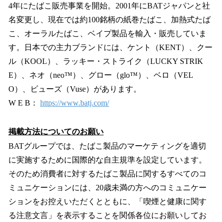
4年にたばこ販売事業を開始。2001年にBATジャパンと社
名変更し、現在では約100銘柄の紙巻たばこ、加熱式たば
こ、オーラルたばこ、ベイプ製品を輸入・販売していま
す。日本での主力ブランドには、ケント（KENT）、クー
ル（KOOL）、ラッキー・ストライク（LUCKY STRIK
E）、ネオ（neo™）、グロー（glo™）、ベロ（VEL
O）、ビューズ（Vuse）があります。
W E B：
https://www.batj.com/
掲載方法についてのお願い
BATグループでは、たばこ製品のマーケティングを適切
に実施するために国際的な自主規準を設定しています。
そのため消費者に対するたばこ製品に関するすべてのコ
ミュニケーションには、20歳未満の方へのコミュニケー
ションをお控えいただくとともに、「喫煙と健康に関す
る注意文言」を表示することを関係各位にお願いしてお