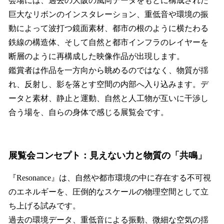
会場には、過去の大阪の風向データをもとに構成された
巨大なリボンのインスタレーション、重低音や環境の振
動によって波打つ鏡面素材、都市の根のように横たわる
鉄線の構造体、そして自然と都市インフラのレイヤーを
断層のように再構成した映像作品が出現します。
鑑賞者は作品を一方向から眺めるのではなく、物質が揺
れ、反射し、影を落とす空間の内部へ入り込みます。デ
ータと素材、静止と運動、自然と人工物が互いに干渉し
合う場を、自らの身体で感じる展覧会です。
展覧会コンセプト：見えない力と物質の「共鳴」
『Resonance』は、自然や都市環境の中に存在する不可視
のエネルギーを、圧倒的なスケールの物理空間として立
ち上げる試みです。
過去の環境データ、重低音による振動、微細な空気の揺