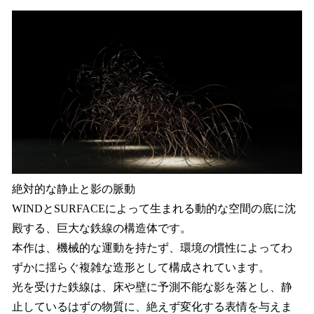
絶対的な静止と影の脈動
WINDとSURFACEによって生まれる動的な空間の底に沈
殿する、巨大な鉄線の構造体です。
本作は、機械的な運動を持たず、環境の慣性によってわ
ずかに揺らぐ複雑な造形として構成されています。
光を受けた鉄線は、床や壁に予測不能な影を落とし、静
止しているはずの物質に、絶えず変化する表情を与えま