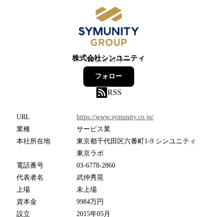
株式会社シンユニティ
10
フォロワー
フォロー
RSS
URL
https://www.symunity.co.jp/
業種
サービス業
本社所在地
東京都千代田区六番町1-9 シンユニティ
東京ラボ
電話番号
03-6778-2860
代表者名
武仲秀晃
上場
未上場
資本金
9984万円
設立
2015年05月