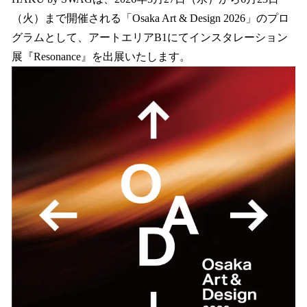
数
（火）まで開催される「Osaka Art & Design 2026」のプロ
を
グラムとして、アートエリアB1にてインスタレーション
読
み
展『Resonance』を出展いたします。
込
み
中
で
す