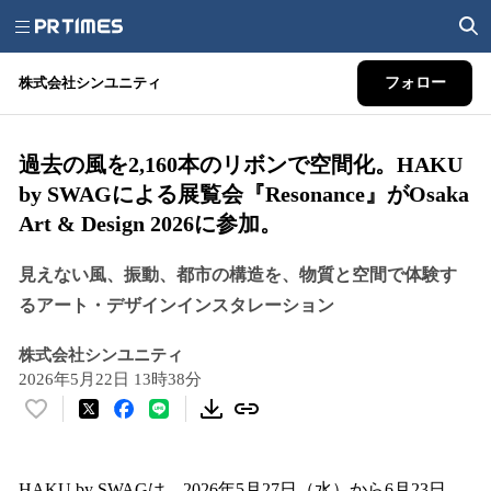
株式会社シンユニティ
フォロー
過去の風を2,160本のリボンで空間化。HAKU
by SWAGによる展覧会『Resonance』がOsaka
Art & Design 2026に参加。
見えない風、振動、都市の構造を、物質と空間で体験す
るアート・デザインインスタレーション
株式会社シンユニティ
2026年5月22日 13時38分
い
い
ね
！
HAKU by SWAGは、2026年5月27日（水）から6月23日