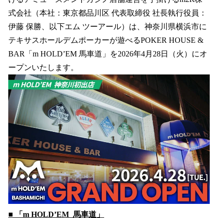
読
み
式会社（本社：東京都品川区 代表取締役 社長執行役員：
込
伊藤 保勝、以下エム ツーアール）は、神奈川県横浜市に
み
テキサスホールデムポーカーが遊べるPOKER HOUSE &
中
で
BAR「m HOLD’EM 馬車道」を2026年4月28日（火）にオ
す
ープンいたします。
■ 「m HOLD’EM 馬車道」