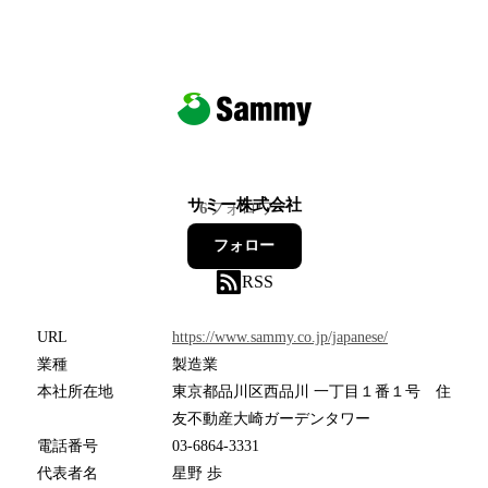
サミー株式会社
6
フォロワー
フォロー
RSS
URL
https://www.sammy.co.jp/japanese/
業種
製造業
本社所在地
東京都品川区西品川 一丁目１番１号 住
友不動産大崎ガーデンタワー
電話番号
03-6864-3331
代表者名
星野 歩