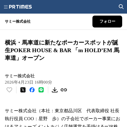
サミー株式会社
フォロー
横浜・馬車道に新たなポーカースポットが誕
生POKER HOUSE & BAR 「m HOLD’EM 馬
車道」オープン
サミー株式会社
2026年4月23日 16時00分
い
い
ね
！
サミー株式会社（本社：東京都品川区 代表取締役 社長
数
執行役員 COO：星野 歩）の子会社でポーカー事業にお
を
けるアミューズメントカジノ店舗運営を手掛けるm2R株