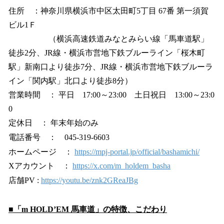
住所 ：神奈川県横浜市中区太田町5丁目 67番 第一須賀
ビル1Ｆ
（横浜高速鉄道みなとみらい線「馬車道駅」
徒歩2分、JR線・横浜市営地下鉄ブルーライン「桜木町
駅」新南口より徒歩7分、JR線・横浜市営地下鉄ブルーラ
イン「関内駅」北口より徒歩8分）
営業時間 ： 平日 17:00～23:00 土日祝日 13:00～23:0
0
定休日 ： 年末年始のみ
電話番号 ： 045-319-6603
ホームページ ：
https://mpj-portal.jp/official/bashamichi/
Xアカウント ：
https://x.com/m_holdem_basha
店舗PV :
https://youtu.be/znk2GReaJBg
■「m HOLD’EM 馬車道」の特徴、こだわり