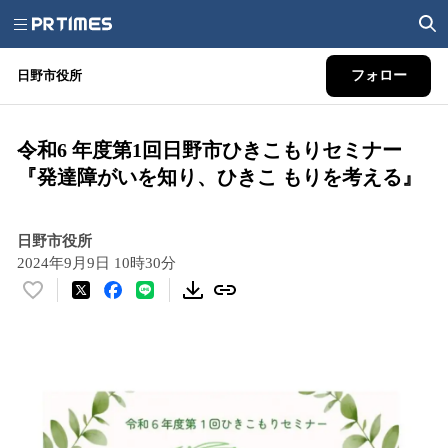
日野市役所
フォロー
令和6 年度第1回日野市ひきこもりセミナー
『発達障がいを知り、ひきこ もりを考える』
日野市役所
2024年9月9日 10時30分
い
い
ね
！
数
を
読
み