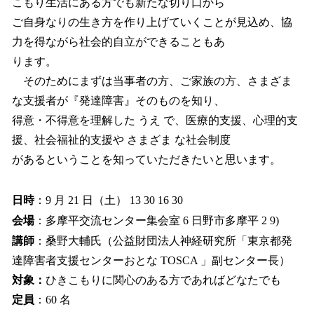
こもり生活にある方でも新たな切り口から
ご自身なりの生き方を作り上げていくことが見込め、協
力を得ながら社会的自立ができることもあ
ります。
そのためにまずは当事者の方、ご家族の方、さまざま
な支援者が『発達障害』そのものを知り、
得意・不得意を理解した うえ で、医療的支援、心理的支
援、社会福祉的支援や さまざま な社会制度
があるということを知っていただきたいと思います。
日時
：9 月 21 日（土） 13 30 16 30
会場
：多摩平交流センター集会室 6 日野市多摩平 2 9)
講師
：桑野大輔氏（公益財団法人神経研究所「東京都発
達障害者支援センターおとな TOSCA 」副センター長）
対象：
ひきこもりに関心のある方であればどなたでも
定員
：60 名