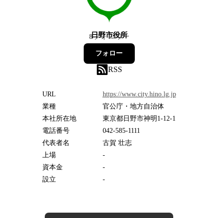
日野市役所
8
フォロワー
フォロー
RSS
URL
https://www.city.hino.lg.jp
業種
官公庁・地方自治体
本社所在地
東京都日野市神明1-12-1
電話番号
042-585-1111
代表者名
古賀 壮志
上場
-
資本金
-
設立
-