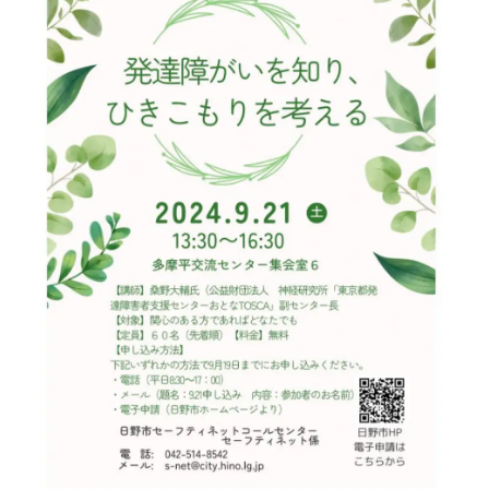
込
み
中
で
す