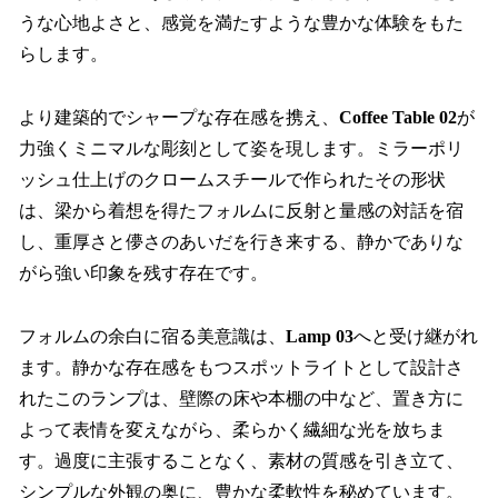
うな心地よさと、感覚を満たすような豊かな体験をもた
らします。
より建築的でシャープな存在感を携え、
Coffee Table 02
が
力強くミニマルな彫刻として姿を現します。ミラーポリ
ッシュ仕上げのクロームスチールで作られたその形状
は、梁から着想を得たフォルムに反射と量感の対話を宿
し、重厚さと儚さのあいだを行き来する、静かでありな
がら強い印象を残す存在です。
フォルムの余白に宿る美意識は、
Lamp 03
へと受け継がれ
ます。静かな存在感をもつスポットライトとして設計さ
れたこのランプは、壁際の床や本棚の中など、置き方に
よって表情を変えながら、柔らかく繊細な光を放ちま
す。過度に主張することなく、素材の質感を引き立て、
シンプルな外観の奥に、豊かな柔軟性を秘めています。