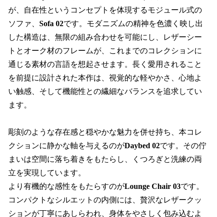
が、自在性というコンセプトを体現するモジュール式の
ソファ、
Sofa 02
です。モダニズムの精神を色濃く映し出
した構造は、無限の組み合わせを可能にし、レザーシー
トとオーク材のフレームが、これまでのコレクションに
通じる素材の言語を想起させます。長く愛用されること
を前提に設計された本作は、視覚的な軽やかさ、心地よ
い触感、そして機能性との繊細なバランスを追求してい
ます。
彫刻のような存在感と穏やかな魅力を併せ持ち、本コレ
クションに静かな軸を与えるのが
Daybed 02
です。その佇
まいは空間に落ち着きをもたらし、くつろぎと洗練の両
立を実現しています。
より有機的な感性をもたらすのが
Lounge Chair 03
です。
コンパクトなシルエットの内側には、贅沢なレザークッ
ションが丁寧にあしらわれ、身体をやさしく包み込むよ