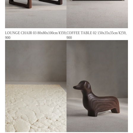
LOUNGE CHAIR 03 80x80x100cm ¥359,
COFFEE TABLE 02 150x35x35cm ¥259,
900
900