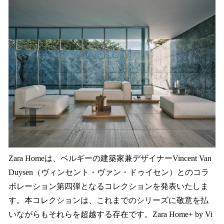
数
を
読
み
込
み
中
で
す
Zara Homeは、ベルギーの建築家兼デザイナーVincent Van
Duysen（ヴィンセント・ヴァン・ドゥイセン）とのコラ
ボレーション第四弾となるコレクションを発表いたしま
す。本コレクションは、これまでのシリーズに敬意を払
いながらもそれらを超越する存在です。Zara Home+ by Vi