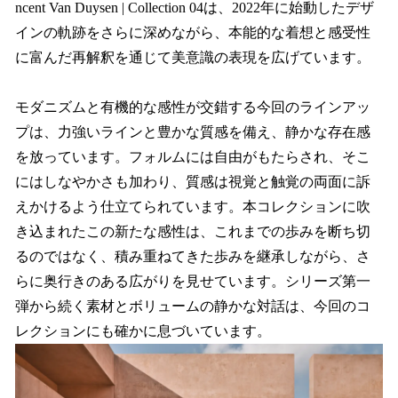
ncent Van Duysen | Collection 04は、2022年に始動したデザ
インの軌跡をさらに深めながら、本能的な着想と感受性
に富んだ再解釈を通じて美意識の表現を広げています。
モダニズムと有機的な感性が交錯する今回のラインアッ
プは、力強いラインと豊かな質感を備え、静かな存在感
を放っています。フォルムには自由がもたらされ、そこ
にはしなやかさも加わり、質感は視覚と触覚の両面に訴
えかけるよう仕立てられています。本コレクションに吹
き込まれたこの新たな感性は、これまでの歩みを断ち切
るのではなく、積み重ねてきた歩みを継承しながら、さ
らに奥行きのある広がりを見せています。シリーズ第一
弾から続く素材とボリュームの静かな対話は、今回のコ
レクションにも確かに息づいています。