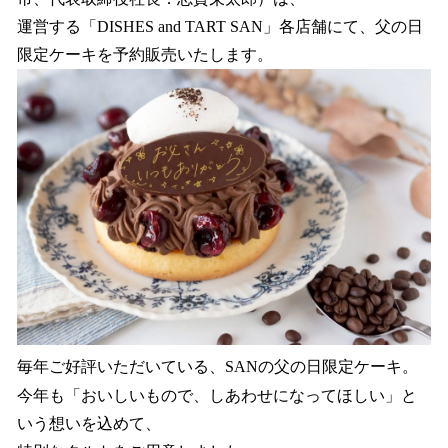
を
運営する「DISHES and TART SAN」各店舗にて、父の日
読
み
限定ケーキを予約販売いたします。
込
み
中
で
す
毎年ご好評いただいている、SANの父の日限定ケーキ。
今年も「おいしいもので、しあわせになってほしい」と
いう想いを込めて、