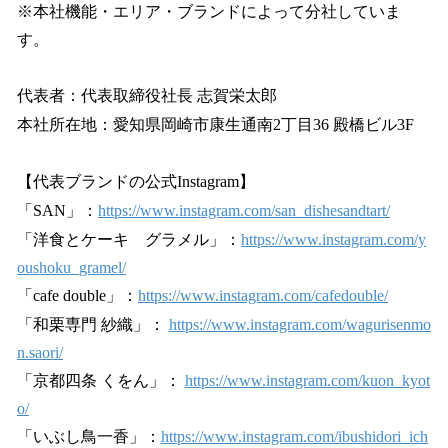
※本社機能・エリア・ブランドによって分社していま
す。
代表者：代表取締役社長 志賀栄太郎
本社所在地：愛知県岡崎市康生通南2丁目36 殿橋ビル3F
【代表ブランドの公式Instagram】
「SAN」：
https://www.instagram.com/san_dishesandtart/
「洋食とケーキ グラメル」：
https://www.instagram.com/y
oushoku_gramel/
「cafe double」：
https://www.instagram.com/cafedouble/
「和栗専門 紗織」：
https://www.instagram.com/wagurisenmo
n.saori/
「京都四条 くをん」：
https://www.instagram.com/kuon_kyot
o/
「いぶし鳥一香」：
https://www.instagram.com/ibushidori_ich