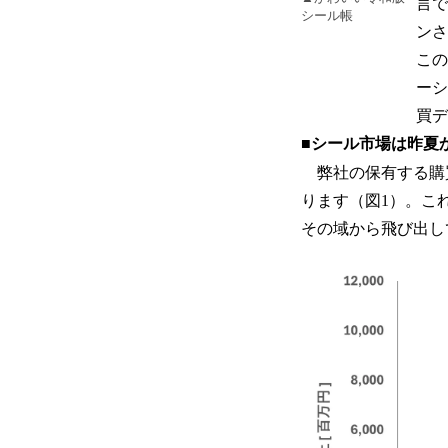
言で
シール帳
ンさ
この
ーシ
買デ
■
シール市場は昨夏
弊社の保有する購
ります（図1）。こ
その域から飛び出し