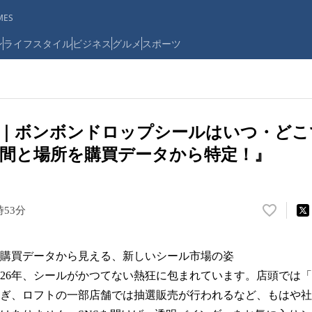
ES
ン
ライフスタイル
ビジネス
グルメ
スポーツ
最新｜ボンボンドロップシールはいつ・
間と場所を購買データから特定！』
時53分
い
い
ね
購買データから見える、新しいシール市場の姿
！
数
26年、シールがかつてない熱狂に包まれています。店頭では「
を
ぎ、ロフトの一部店舗では抽選販売が行われるなど、もはや社
読