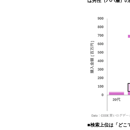
は男性（パパ層）の
■
検索上位は「どこ