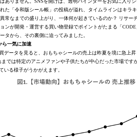
はありません。SNSを開けば、透明バインダーをお気に入り
み
込
れた「令和版シール帳」の投稿が溢れ、タイムラインはキラキ
み
異常なまでの盛り上がり、一体何が起きているのか？ リサー
中
ョンが開発・運営する買い物登録でポイントがたまる「COD
で
す
ータから、その裏側に迫ってみました。
から一気に加速
買データを見ると、おもちゃシールの売上は昨夏を境に急上昇
れまでは特定のアニメファンや子供たちが中心だった市場です
ている様子がうかがえます。