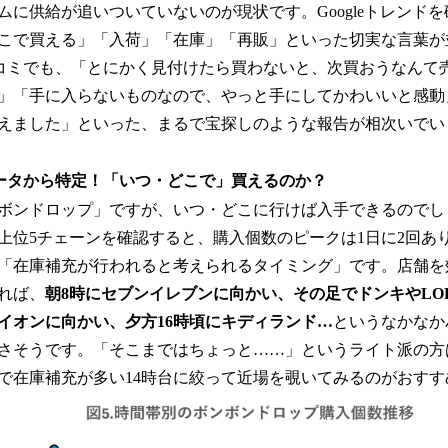
に供給が追いついていないのが現状です。Googleトレンド
こで買える」「入荷」「在庫」「再販」といった切実な言葉が
コミでも、「とにかく見付けたら買わないと、次買おうなんて
」「手に入らないものなので、やっと手にしてかわいいと感動
えました」といった、まるで宝探しのような報告が相次いでい
ータから特定！「いつ・どこで」買えるのか？
ボンドロップ」ですが、いつ・どこに行けば入手できるのでし
上位5チェーンを確認すると、購入個数のピークは1日に2回あ
「在庫補充が行われると考えられるタイミング」です。店舗を
れば、
朝8時にセブンイレブンに向かい、その足でドンキやLO
にイオンに向かい、夕方16時頃にキディランド…
というなかなか
さそうです。「そこまではちょっと……」というライト派の方
で在庫補充が多い14時台に絞って近場を覗いてみるのがおすす