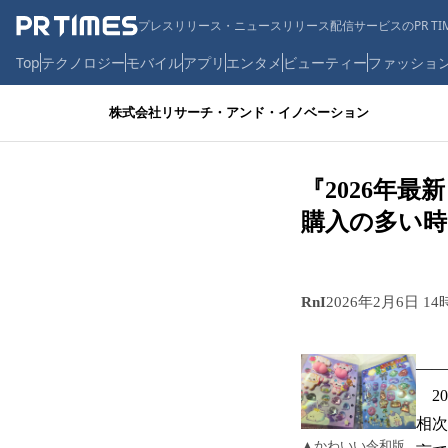
プレスリリース・ニュースリリース配信サービスのPR TIM
Top
テクノロジー
モバイル
アプリ
エンタメ
ビューティー
ファッショ
株式会社リサーチ・アンド・イノベーション
『2026年
購入の多い時
RnI
2026年2月6日 14
——
20
相次
▲かわいい令和版