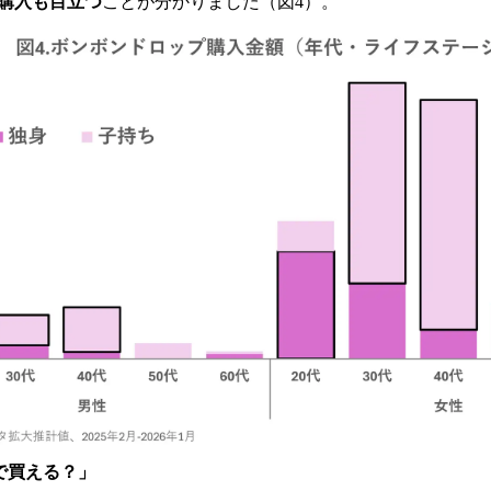
購入も目立つ
ことが分かりました（図4）。
で買える？」