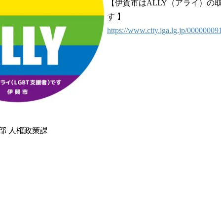
【伊賀市はALLY（アライ）の
す 】
https://www.city.iga.lg.jp/00000009
部 人権政策課