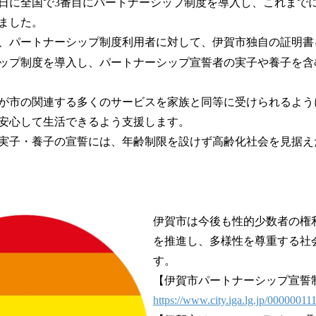
月1日に全国で3番目にパートナーシップ制度を導入し、これまで
！
数
ました。
を
、パートナーシップ制度利用者に対して、伊賀市独自の証明書
読
ップ制度を導入し、パートナーシップ宣誓者の実子や養子を含
み
込
み
が市の関連する多くのサービスを家族と同等に受けられるよう
中
安心して生活できるよう支援します。
で
す
実子・養子の宣誓には、年齢制限を設けず高齢化社会を見据え
伊賀市は今後も性的少数者の権
を推進し、多様性を尊重する社
す。
【伊賀市パートナーシップ宣誓
https://www.city.iga.lg.jp/00000011