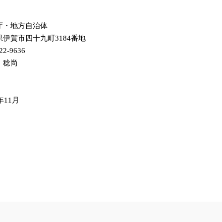
庁・地方自治体
県伊賀市四十九町3184番地
22-9636
 稔尚
年11月