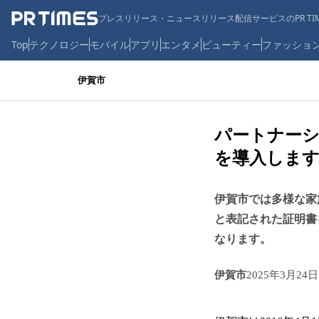
プレスリリース・ニュースリリース配信サービスのPR TIM
Top
テクノロジー
モバイル
アプリ
エンタメ
ビューティー
ファッショ
伊賀市
パートナー
を導入します
伊賀市では多様な家
と表記された証明書
なります。
伊賀市
2025年3月24日