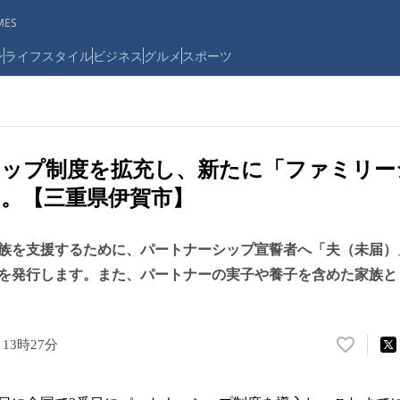
ES
ン
ライフスタイル
ビジネス
グルメ
スポーツ
シップ制度を拡充し、新たに「ファミリー
。【三重県伊賀市】
族を支援するために、パートナーシップ宣誓者へ「夫（未届）
を発行します。また、パートナーの実子や養子を含めた家族と
 13時27分
い
い
ね