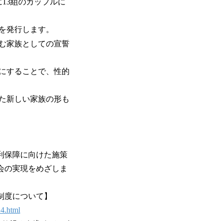
に13組のカップルに
を発行します。
む家族としての宣誓
にすることで、性的
た新しい家族の形も
利保障に向けた施策
会の実現をめざしま
制度について】
14.html