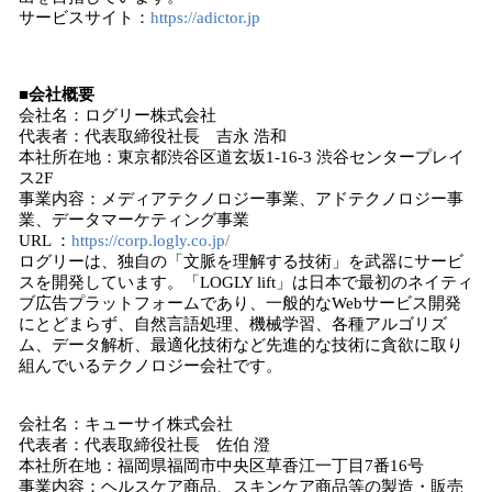
サービスサイト：
https://adictor.jp
■会社概要
会社名：ログリー株式会社
代表者：代表取締役社長 吉永 浩和
本社所在地：東京都渋谷区道玄坂1-16-3 渋谷センタープレイ
ス2F
事業内容：メディアテクノロジー事業、アドテクノロジー事
業、データマーケティング事業
URL ：
https://corp.logly.co.jp/
ログリーは、独自の「文脈を理解する技術」を武器にサービ
スを開発しています。「LOGLY lift」は日本で最初のネイティ
ブ広告プラットフォームであり、一般的なWebサービス開発
にとどまらず、自然言語処理、機械学習、各種アルゴリズ
ム、データ解析、最適化技術など先進的な技術に貪欲に取り
組んでいるテクノロジー会社です。
会社名：キューサイ株式会社
代表者：代表取締役社長 佐伯 澄
本社所在地：福岡県福岡市中央区草香江一丁目7番16号
事業内容：ヘルスケア商品、スキンケア商品等の製造・販売