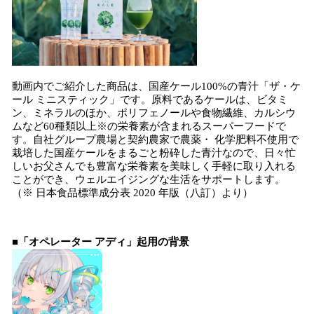
動画内でご紹介した商品は、国産ケール100%の青汁「ザ・ケ
ール ミニスティック」です。原料であるケールは、ビタミ
ン、ミネラルのほか、ポリフェノールや食物繊維、カルシウ
ムなど60種類以上※の栄養素が含まれるスーパーフードで
す。自社グループ農場と契約農家で農薬・ 化学肥料不使用で
栽培した国産ケールをまるごと粉砕した青汁なので、日々忙
しいお父さんでも豊富な栄養素を美味しく手軽に取り入れる
ことができ、ウェルエイジングな生活をサポートします。
（※ 日本食品標準成分表 2020 年版（八訂）より）
■「オペレーター アディ」起用の背景