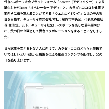
を
付きeスポーツ大会プラットフォーム「Adictor（アディクター）」より
読
誕生したVTuber「オペレーター アディ」と、カラダもココロも健康で
み
前向きに歳を重ねることができる「ウェルエイジング」な世の中の実
込
現を目指す、キューサイ株式会社(本社：福岡市中央区、代表取締役社
み
長:佐伯 澄、以下、キューサイ社)は、eスポーツを楽しむ若年層向け
中
で
に、父の日の企画として異色コラボレーションをすることになりまし
す
た。
日々家族を支えるお父さんに向けて、カラダ・ココロどちらも健康で
いてほしいという想いと感謝を伝える動画コンテンツを配信し、父の
日を盛り上げます。