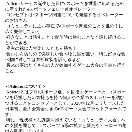
Adictorサービス誕生した日にeスポーツを世界に広めるため
に産まれたeスポーツフェロー兼オペレーター
コンセプトはeスポーツ関連について発信するオペレーター
のお姉さん
コミュニティに近い存在でeスポーツ関連のことを世の中に
広く発信していく
好きなことは話すことで配信時は休むことなく話し続けるこ
とができる。
座右の銘は人生楽しんだもん勝ち！
食いしん坊なので美味しい食べ物に目が無い。特に好きな食
べ物に対しては禁断症状を訴えるほど。
将来の夢はたくさんの人が参加するゲーム大会の司会を行う
こと。
＜Adictorについて＞
Adictorとはプロeスポーツ選手を目指すゲーマーと、eスポー
ツを応援したい気持ちを持つ個人や企業のスポンサーを結び
つけることをコンセプトとして、2020年12月にリリースした
日本初、全大会賞金付きのeスポーツ大会プラットフォームで
す。
特に、現状様々な課題を抱えている「コミュニティ大会」へ
の支援を通して、eスポーツ市場の拡大と新たなヒーローの創
出を目指しています。