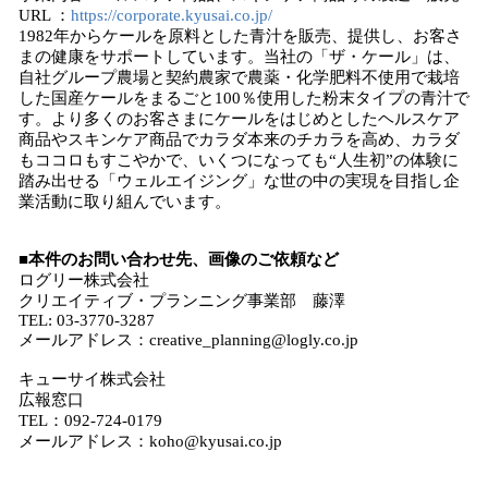
URL ：
https://corporate.kyusai.co.jp/
1982年からケールを原料とした青汁を販売、提供し、お客さ
まの健康をサポートしています。当社の「ザ・ケール」は、
自社グループ農場と契約農家で農薬・化学肥料不使用で栽培
した国産ケールをまるごと100％使用した粉末タイプの青汁で
す。より多くのお客さまにケールをはじめとしたヘルスケア
商品やスキンケア商品でカラダ本来のチカラを高め、カラダ
もココロもすこやかで、いくつになっても“人生初”の体験に
踏み出せる「ウェルエイジング」な世の中の実現を目指し企
業活動に取り組んでいます。
■本件のお問い合わせ先、画像のご依頼など
ログリー株式会社
クリエイティブ・プランニング事業部 藤澤
TEL: 03-3770-3287
メールアドレス：creative_planning@logly.co.jp
キューサイ株式会社
広報窓口
TEL：092-724-0179
メールアドレス：koho@kyusai.co.jp