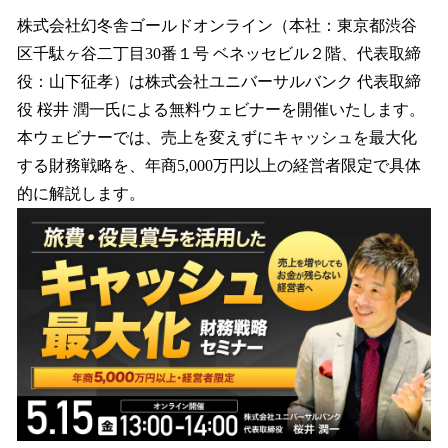
ね
！
株式会社幻冬舎ゴールドオンライン（本社：東京都渋谷
数
区千駄ヶ谷二丁目30番１号 ベネッセビル２階、代表取締
を
役：山下征孝）は株式会社ユニバーサルバンク 代表取締
読
み
役 桜井 潤一氏による無料ウェビナーを開催いたします。
込
本ウェビナーでは、売上を変えずにキャッシュを最大化
み
する財務戦略を、年商5,000万円以上の経営者限定で具体
中
で
的に解説します。
す