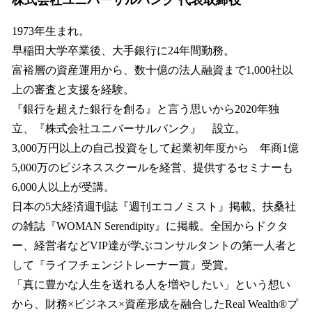
1973年生まれ。
早稲田大学卒業後、大手銀行に24年間勤務。
富裕層の資産運用から、数十億の法人融資まで1,000社以
上の審査と支援を経験。
『銀行を超えた銀行を創る』と言う思いから2020年独
立、『株式会社ユニバーサルバンク』 設立。
3,000万円以上の自己投資をして起業初年度から 年商1億
5,000万のビジネススクールを経営、提供するセミナーも
6,000人以上が受講。
日本の5大経済週刊誌『週刊エコノミスト』掲載。扶桑社
の雑誌『WOMAN Serendipity』に掲載。全国からドクタ
ー、経営者などVIP達が学ぶコンサルタントの第一人者と
して『ライフチェンジトレーナー賞』受賞。
「真に豊かな人生を送れる人を増やしたい」という想い
から、財務×ビジネス×資産形成を融合したReal Wealth®︎プ