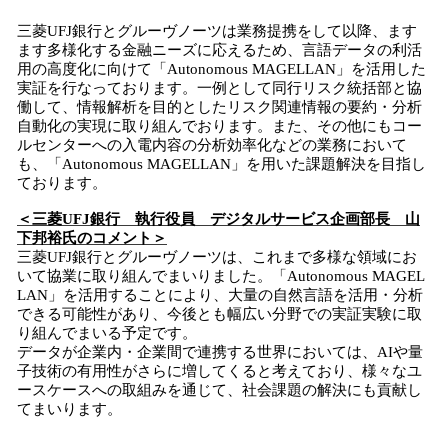
三菱UFJ銀行とグルーヴノーツは業務提携をして以降、ます
ます多様化する金融ニーズに応えるため、言語データの利活
用の高度化に向けて「Autonomous MAGELLAN」を活用した
実証を行なっております。一例として同行リスク統括部と協
働して、情報解析を目的としたリスク関連情報の要約・分析
自動化の実現に取り組んでおります。また、その他にもコー
ルセンターへの入電内容の分析効率化などの業務において
も、「Autonomous MAGELLAN」を用いた課題解決を目指し
ております。
＜三菱UFJ銀行 執行役員 デジタルサービス企画部長 山
下邦裕氏のコメント＞
三菱UFJ銀行とグルーヴノーツは、これまで多様な領域にお
いて協業に取り組んでまいりました。「Autonomous MAGEL
LAN」を活用することにより、大量の自然言語を活用・分析
できる可能性があり、今後とも幅広い分野での実証実験に取
り組んでまいる予定です。
データが企業内・企業間で連携する世界においては、AIや量
子技術の有用性がさらに増してくると考えており、様々なユ
ースケースへの取組みを通じて、社会課題の解決にも貢献し
てまいります。