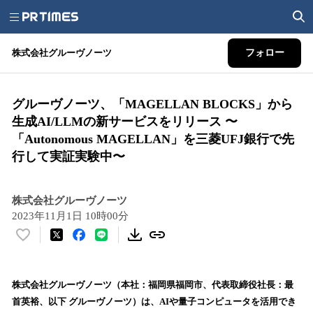
株式会社グルーヴノーツ
フォロー
グルーヴノーツ、「MAGELLAN BLOCKS」から
生成AI/LLMの新サービスをリリース 〜
「Autonomous MAGELLAN」を三菱UFJ銀行で先
行して実証実験中〜
株式会社グルーヴノーツ
2023年11月1日 10時00分
い
い
ね
！
株式会社グルーヴノーツ（本社：福岡県福岡市、代表取締役社長：最
数
首英裕、以下 グルーヴノーツ）は、AIや量子コンピュータを活用でき