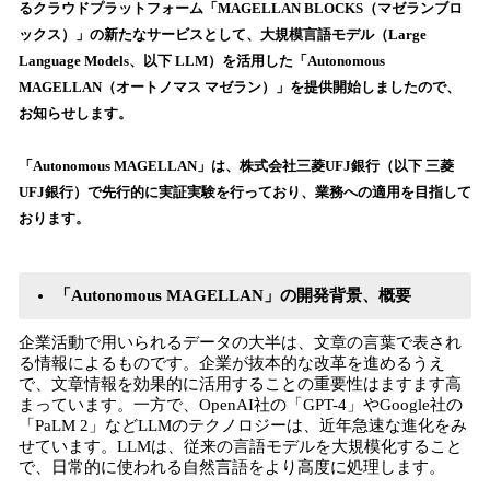
を
るクラウドプラットフォーム「MAGELLAN BLOCKS（マゼランブロ
読
ックス）」の新たなサービスとして、大規模言語モデル（Large
み
Language Models、以下 LLM）を活用した「Autonomous
込
MAGELLAN（オートノマス マゼラン）」を提供開始しましたので、
み
お知らせします。
中
で
す
「Autonomous MAGELLAN」は、株式会社三菱UFJ銀行（以下 三菱
UFJ銀行）で先行的に実証実験を行っており、業務への適用を目指して
おります。
「Autonomous MAGELLAN」の開発背景、概要
企業活動で用いられるデータの大半は、文章の言葉で表され
る情報によるものです。企業が抜本的な改革を進めるうえ
で、文章情報を効果的に活用することの重要性はますます高
まっています。一方で、OpenAI社の「GPT-4」やGoogle社の
「PaLM 2」などLLMのテクノロジーは、近年急速な進化をみ
せています。LLMは、従来の言語モデルを大規模化すること
で、日常的に使われる自然言語をより高度に処理します。