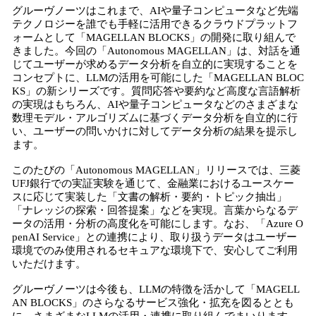
グルーヴノーツはこれまで、AIや量子コンピュータなど先端
テクノロジーを誰でも手軽に活用できるクラウドプラットフ
ォームとして「MAGELLAN BLOCKS」の開発に取り組んで
きました。今回の「Autonomous MAGELLAN」は、対話を通
じてユーザーが求めるデータ分析を自立的に実現することを
コンセプトに、LLMの活用を可能にした「MAGELLAN BLOC
KS」の新シリーズです。質問応答や要約など高度な言語解析
の実現はもちろん、AIや量子コンピュータなどのさまざまな
数理モデル・アルゴリズムに基づくデータ分析を自立的に行
い、ユーザーの問いかけに対してデータ分析の結果を提示し
ます。
このたびの「Autonomous MAGELLAN」リリースでは、三菱
UFJ銀行での実証実験を通じて、金融業におけるユースケー
スに応じて実装した「文書の解析・要約・トピック抽出」
「ナレッジの探索・回答提案」などを実現。言葉からなるデ
ータの活用・分析の高度化を可能にします。なお、「Azure O
penAI Service」との連携により、取り扱うデータはユーザー
環境でのみ使用されるセキュアな環境下で、安心してご利用
いただけます。
グルーヴノーツは今後も、LLMの特徴を活かして「MAGELL
AN BLOCKS」のさらなるサービス強化・拡充を図るととも