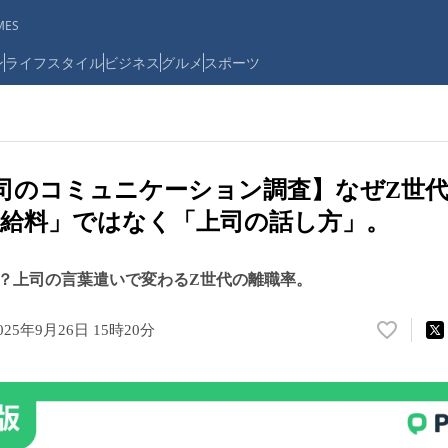
ES
ン
ライフスタイル
ビジネス
グルメ
スポーツ
司のコミュニケーション調査】なぜZ世
給料」ではなく「上司の話し方」。
？上司の言葉遣いで変わるZ世代の離職率。
025年9月26日 15時20分
い
い
ね
！
数
を