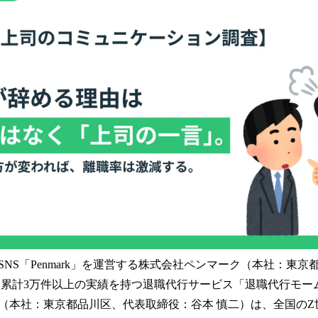
読
み
込
み
中
で
す
NS「Penmark」を運営する株式会社ペンマーク（本社：東
、累計3万件以上の実績を持つ退職代行サービス「退職代行モー
（本社：東京都品川区、代表取締役：谷本 慎二）は、全国のZ世