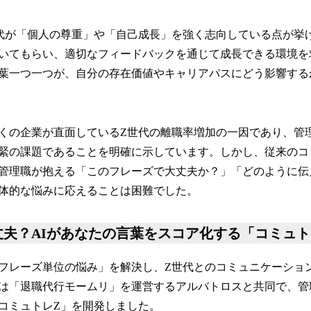
代が「個人の尊重」や「自己成長」を強く志向している点が挙
いてもらい、適切なフィードバックを通じて成長できる環境を
葉一つ一つが、自分の存在価値やキャリアパスにどう影響する
くの企業が直面しているZ世代の離職率増加の一因であり、管
緊の課題であることを明確に示しています。しかし、従来のコ
管理職が抱える「このフレーズで大丈夫か？」「どのように伝
体的な悩みに応えることは困難でした。
丈夫？AIがあなたの言葉をスコア化する「コミュト
フレーズ単位の悩み」を解決し、Z世代とのコミュニケーショ
は「退職代行モームリ」を運営するアルバトロスと共同で、管
コミュトレZ」を開発しました。