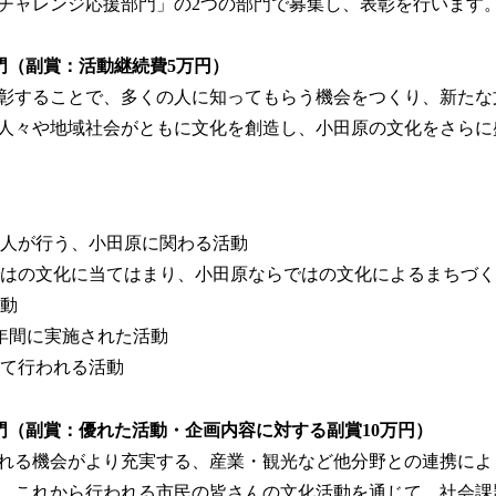
チャレンジ応援部門」の2つの部門で募集し、表彰を行います
み
込
み
門（副賞：活動継続費5万円）
中
彰することで、多くの人に知ってもらう機会をつくり、新たな
で
す
人々や地域社会がともに文化を創造し、小田原の文化をさらに
人が行う、小田原に関わる活動
はの文化に当てはまり、小田原ならではの文化によるまちづく
動
年間に実施された活動
て行われる活動
門（副賞：優れた活動・企画内容に対する副賞10万円）
れる機会がより充実する、産業・観光など他分野との連携によ
、これから行われる市民の皆さんの文化活動を通じて、社会課