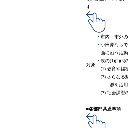
す。
・市内・市外の
・小田原ならで
画に沿う活動
・次の(1)(2
対象
(1) 教育や
(2) さらな
源を活用し
(3) 社会課
■各部門共通事項