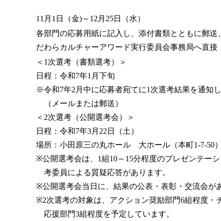
11月1日（金)～12月25日（水）
各部門の応募用紙に記入し、添付書類とともに郵送
だわらカルチャーアワード実行委員会事務局へ直接
＜1次選考（書類選考）＞
日程：令和7年1月下旬
※令和7年2月中に応募者宛てに1次選考結果を通知
（メールまたは郵送）
＜2次選考（公開選考会）＞
日程：令和7年3月22日（土）
場所：小田原三の丸ホール 大ホール（本町1-7-50
※公開選考会は、1組10～15分程度のプレゼンテー
考委員による質疑応答があります。
※公開選考会当日に、結果の公表・表彰・交流会が
※2次選考の対象は、アクション奨励部門6組程度・
応援部門3組程度を予定しています。