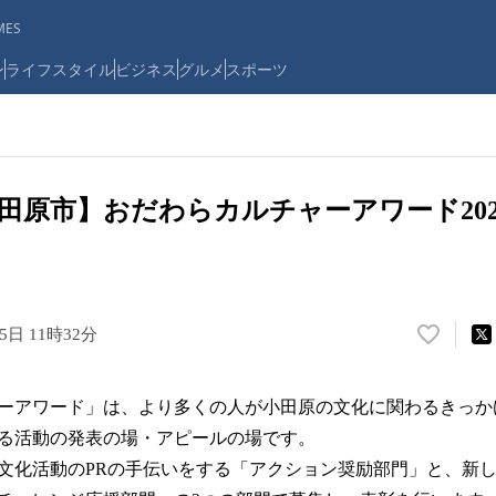
ES
ン
ライフスタイル
ビジネス
グルメ
スポーツ
田原市】おだわらカルチャーアワード202
15日 11時32分
い
い
ね
ーアワード」は、より多くの人が小田原の文化に関わるきっか
！
数
る活動の発表の場・アピールの場です。
を
文化活動のPRの手伝いをする「アクション奨励部門」と、新
読