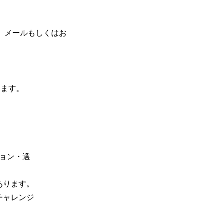
、メールもしくはお
します。
）
ション・選
あります。
チャレンジ