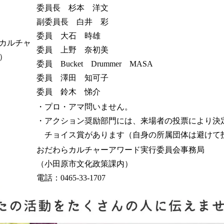
委員長 杉本 洋文
副委員長 白井 彩
委員 大石 時雄
カルチャ
委員 上野 奈初美
）
委員 Bucket Drummer MASA
委員 澤田 知可子
委員 鈴木 悌介
・プロ・アマ問いません。
・アクション奨励部門には、来場者の投票により決
チョイス賞があります（自身の所属団体は避けて
おだわらカルチャーアワード実行委員会事務局
（小田原市文化政策課内）
電話：0465-33-1707