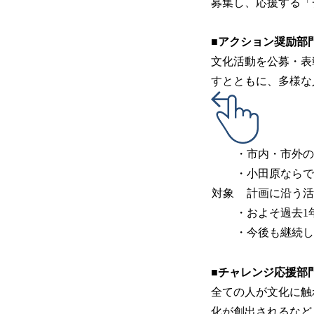
募集し、応援する「
■アクション奨励部
文化活動を公募・表
すとともに、多様な
・市内・市外の
・小田原ならで
対象
計画に沿う活
・およそ過去1
・今後も継続し
■チャレンジ応援部
全ての人が文化に触
化が創出されるなど