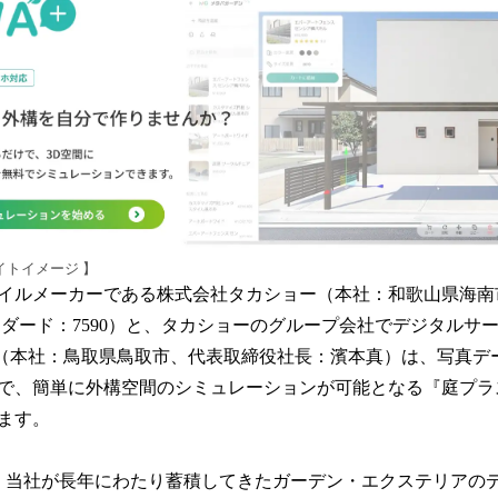
み
込
み
中
で
す
イトイメージ 】
イルメーカーである株式会社タカショー（本社：和歌山県海南
ンダード：7590）と、タカショーのグループ会社でデジタ
AB.（本社：鳥取県鳥取市、代表取締役社長：濱本真）は、写真デ
で、簡単に外構空間のシミュレーションが可能となる『庭プラスT
します。
、当社が長年にわたり蓄積してきたガーデン・エクステリアの