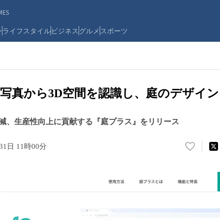
ES
ン
ライフスタイル
ビジネス
グルメ
スポーツ
で写真から3D空間を認識し、庭のデザイ
減、生産性向上に貢献する『庭プラス』をリリース
31日 11時00分
い
い
ね
！
数
を
読