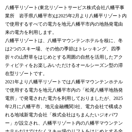
ね
！
八幡平リゾート(東北リゾートサービス株式会社八幡平事
数
業所 岩手県八幡平市)は2025年2月より八幡平リゾート内
を
で使用するすべての電力を地元八幡平市内の地熱発電由
読
み
来の電力を利用します。
込
八幡平リゾートは、八幡平マウンテンホテルを核に、冬
み
は2つのスキー場、その他の季節はトレッキング、四季
中
で
折々の山野草をはじめとする周囲の自然を活用したアク
す
ティビティをお楽しみいただけるオールシーズン型の滞
在型リゾートです。
2021年より八幡平リゾートでは八幡平マウンテンホテル
で使用する電力を地元八幡平市内の「松尾八幡平地熱発
電所」で発電された電力を利用しておりましたが、2025
年2月に八幡平市、地元金融機関3社、電力会社で構成さ
れる地域新電力会社「株式会社はちまんたいジオパワ
ー」が設立され、八幡平リゾート内の八幡平マウンテン
ホテルだけではなくスキー場のリフトをはじめとする全