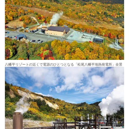
八幡平リゾートの近くで電源のひとつとなる「松尾八幡平地熱発電所」全景