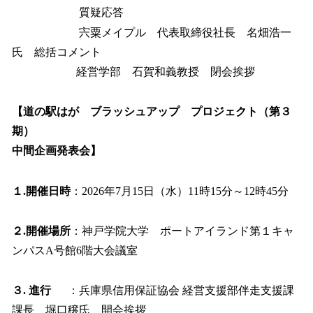
質疑応答
宍粟メイプル 代表取締役社長 名畑浩一
氏 総括コメント
経営学部 石賀和義教授 閉会挨拶
【道の駅はが ブラッシュアップ プロジェクト（第３
期）
中間企画発表会】
１.開催日時
：2026年7月15日（水）11時15分～12時45分
２.開催場所
：神戸学院大学 ポートアイランド第１キャ
ンパスA号館6階大会議室
３. 進行
：兵庫県信用保証協会 経営支援部伴走支援課
課長 堀口穣氏 開会挨拶