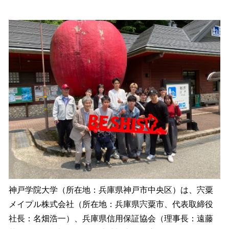
い
ね
！
数
を
読
み
込
み
中
で
す
神戸学院大学（所在地：兵庫県神戸市中央区）は、宍粟
メイプル株式会社（所在地：兵庫県宍粟市、代表取締役
社長：名畑浩一）、兵庫県信用保証協会（理事長：遠藤