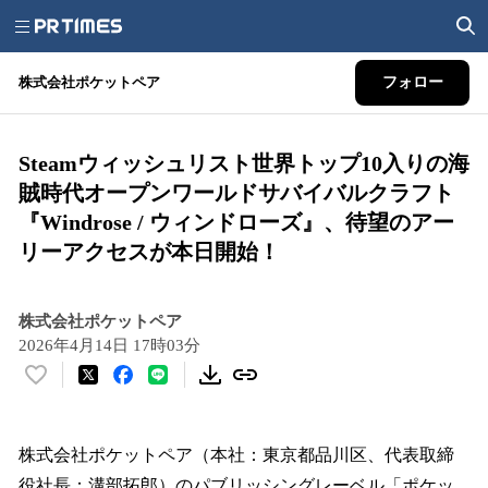
株式会社ポケットペア
フォロー
Steamウィッシュリスト世界トップ10入りの海
賊時代オープンワールドサバイバルクラフト
『Windrose / ウィンドローズ』、待望のアー
リーアクセスが本日開始！
株式会社ポケットペア
2026年4月14日 17時03分
い
い
ね
！
株式会社ポケットペア（本社：東京都品川区、代表取締
数
役社長：溝部拓郎）のパブリッシングレーベル「ポケッ