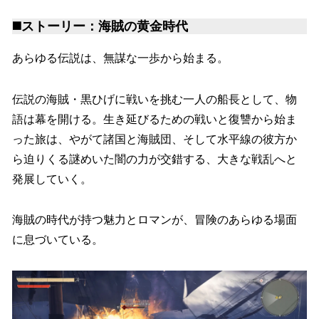
◼️ストーリー：海賊の黄金時代
あらゆる伝説は、無謀な一歩から始まる。
伝説の海賊・黒ひげに戦いを挑む一人の船長として、物
語は幕を開ける。生き延びるための戦いと復讐から始ま
った旅は、やがて諸国と海賊団、そして水平線の彼方か
ら迫りくる謎めいた闇の力が交錯する、大きな戦乱へと
発展していく。
海賊の時代が持つ魅力とロマンが、冒険のあらゆる場面
に息づいている。