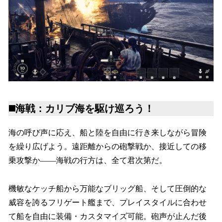
◼️海戦：カリブ海を駆け巡ろう！
海の呼び声に応え、船と陸を自由に行き来しながら冒険
を繰り広げよう。遠距離からの砲撃戦か、接近しての移
乗攻撃か——海戦の行方は、全て君次第だ。
機敏なケッチ船から万能なブリッグ船、そして圧倒的な
威容を誇るフリゲート艦まで、プレイスタイルに合わせ
て船を自由に装備・カスタマイズ可能。砲声が止んだ後