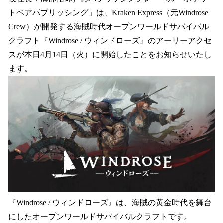
を
トペアパブリッシング」は、Kraken Express（元Windrose
読
み
Crew）が開発する海賊時代オープンワールドサバイバル
込
クラフト『Windrose / ウィンドローズ』のアーリーアクセ
み
スが本日4月14日（火）に開始したことをお知らせいたし
中
で
ます。
す
『Windrose / ウィンドローズ』は、海賊の黄金時代を舞台
にしたオープンワールドサバイバルクラフトです。