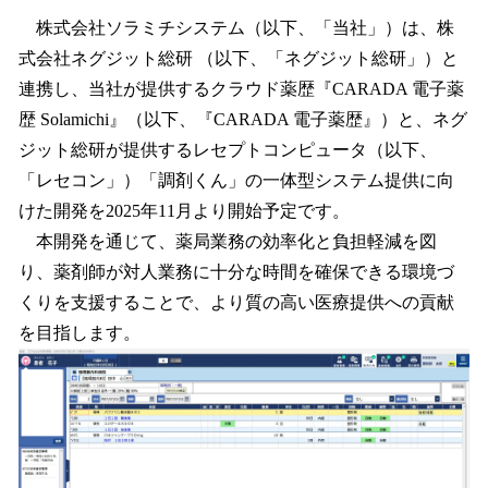
ね
！
株式会社ソラミチシステム（以下、「当社」）は、株
数
式会社ネグジット総研 （以下、「ネグジット総研」）と
を
連携し、当社が提供するクラウド薬歴『CARADA 電子薬
読
み
歴 Solamichi』（以下、『CARADA 電子薬歴』）と、ネグ
込
ジット総研が提供するレセプトコンピュータ（以下、
み
「レセコン」）「調剤くん」の一体型システム提供に向
中
で
けた開発を2025年11月より開始予定です。
す
本開発を通じて、薬局業務の効率化と負担軽減を図
り、薬剤師が対人業務に十分な時間を確保できる環境づ
くりを支援することで、より質の高い医療提供への貢献
を目指します。