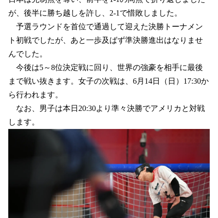
読
み
が、後半に勝ち越しを許し、2-1で惜敗しました。
込
予選ラウンドを首位で通過して迎えた決勝トーナメン
み
ト初戦でしたが、あと一歩及ばず準決勝進出はなりませ
中
で
んでした。
す
今後は5～8位決定戦に回り、世界の強豪を相手に最後
まで戦い抜きます。女子の次戦は、6月14日（日）17:30か
ら行われます。
なお、男子は本日20:30より準々決勝でアメリカと対戦
します。