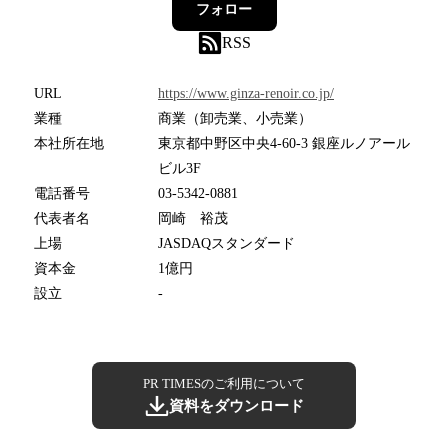
フォロー
RSS
URL
https://www.ginza-renoir.co.jp/
業種
商業（卸売業、小売業）
本社所在地
東京都中野区中央4-60-3 銀座ルノアール
ビル3F
電話番号
03-5342-0881
代表者名
岡崎 裕茂
上場
JASDAQスタンダード
資本金
1億円
設立
-
PR TIMESのご利用について
資料をダウンロード