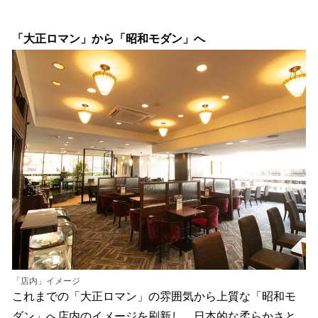
い
ね
！
「大正ロマン」から「昭和モダン」へ
数
を
読
み
込
み
中
で
す
「店内」イメージ
これまでの「大正ロマン」の雰囲気から上質な「昭和モ
ダン」へ店内のイメージを刷新し、日本的な柔らかさと