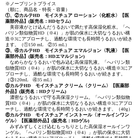
※ノープリントプライス
（順に、商品名・特長・容量）
①、②カルテHD モイスチュア ローション〈化粧水〉【医
薬部外品】(販売名：HDセラム)
美容液がとけ込んだうるおいで満たす高保湿化粧水。「へ
パリン類似物質HD（※4）」が肌の保水に大切なうるおい構
造※3にアプローチし、過酷な環境でも長時間うるおいが続き
ます。（①150 mL ②35 mL）
③、④カルテHD モイスチュア エマルジョン〈乳液〉【医
薬部外品】(販売名：HDエマルジョン)
なめらかなうるおいで包み込む高保湿乳液。「へパリン類
似物質HD（※4）」が肌の保水に大切なうるおい構造※3にア
プローチし、過酷な環境でも長時間うるおいが続きます。
（③120mL ④35 mL）
⑤カルテHD モイスチュア クリーム〈クリーム〉【医薬部
外品】(販売名：HDクリーム)
濃密なうるおいで守る高保湿クリーム。「へパリン類似物
質HD（※4）」が肌の保水に大切なうるおい構造※3にアプロ
ーチし、過酷な環境でも長時間うるおいが続きます。（40g）
⑥カルテHD モイスチュア インストール〈オールインワン
ゲル〉【医薬部外品】(販売名：HDゲル)
みずみずしくとけ込むもっちりとした高保湿オールインワ
ンゲル。「へパリン類似物質HD（※4）」が肌の保水に大切