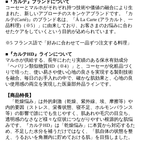
■『カルテ』ブランドについて
コーセーとマルホがそれぞれ持つ技術や価値の融合により生
まれた、新しいアプローチのスキンケアブランドです。『カ
ルテ(Carté)』のブランド名は、「Á La Carte (アラカルト、一
品料理)（※5）」に由来しており、お客さまのお悩みに合わ
せたケアをしていくという目的が込められています。
※5 フランス語で「好みに合わせて一品ずつ注文する料理」
■『カルテHD』ラインについて
マルホが供給する、長年にわたり実績のある保水有効成分
「ヘパリン類似物質HD（※4）」と、コーセーが化粧品づく
りで培った、使い易さや使い心地の良さを実現する製剤技術
を融合。毎日のお手入れの中で、確かな肌効果と、心地の良
い使用感の両立を実現した医薬部外品ラインです。
【商品特長】
「乾燥悩み」は外的刺激（乾燥、紫外線、埃、摩擦等）や
内的要因（ストレス、栄養状態、寝不足、ホルモンバランス
等）の影響で誰にでも生じやすく、肌あれや毛穴の目立ち、
透明感のなさなど様々な症状につながりやすい根源的な肌悩
みです。『カルテHD』は「乾燥悩み」に本質から対応するた
め、不足した水分を補うだけではなく、「肌自体の状態を整
え、うるおいを角層内に貯めておける肌」を目指しました。