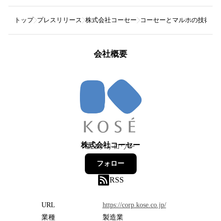
トップ
プレスリリース
株式会社コーセー
コーセーとマルホの技術・
会社概要
株式会社コーセー
225
フォロワー
フォロー
RSS
URL
https://corp.kose.co.jp/
業種
製造業