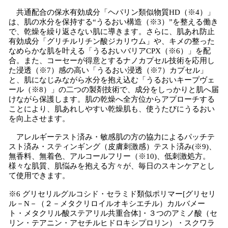
共通配合の保水有効成分「ヘパリン類似物質HD（※4）」
は、肌の水分を保持する“うるおい構造（※3）”を整える働き
で、乾燥を繰り返さない肌に導きます。さらに、肌あれ防止
有効成分「グリチルリチン酸ジカリウム」や、キメの整った
なめらかな肌を叶える「うるおいバリアCPX（※6）」を配
合。また、コーセーが得意とするナノカプセル技術を応用し
た浸透（※7）感の高い「うるおい浸透（※7）カプセル」
と、肌になじみながら水分を抱え込む「うるおいキープヴェ
ール（※8）」の二つの製剤技術で、成分をしっかりと肌へ届
けながら保護します。肌の乾燥へ全方位からアプローチする
ことにより、肌あれしやすい乾燥肌も、使うたびにうるおい
を向上させます。
アレルギーテスト済み・敏感肌の方の協力によるパッチテ
スト済み・スティンギング（皮膚刺激感）テスト済み(※9)、
無香料、無着色、アルコールフリー（※10)、低刺激処方。
様々な肌質、肌悩みを抱える方々が、毎日のスキンケアとし
て使用できます。
※6 グリセリルグルコシド・セラミド類似ポリマー[グリセリ
ル－N－（２－メタクリロイルオキシエチル）カルバメー
ト・メタクリル酸ステアリル共重合体]・３つのアミノ酸（セ
リン・テアニン・アセチルヒドロキシプロリン）・スクワラ