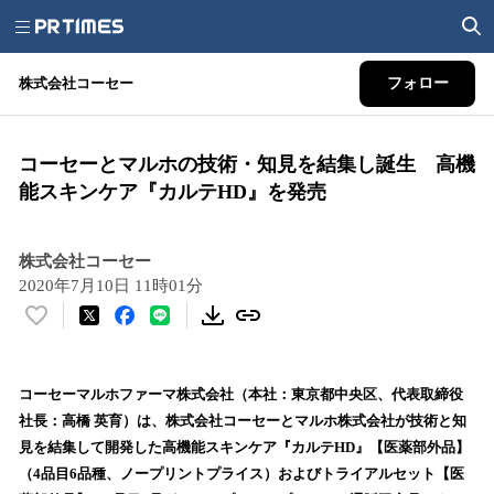
株式会社コーセー
フォロー
コーセーとマルホの技術・知見を結集し誕生 高機
能スキンケア『カルテHD』を発売
株式会社コーセー
2020年7月10日 11時01分
い
い
ね
！
コーセーマルホファーマ株式会社（本社：東京都中央区、代表取締役
数
社長：高橋 英育）は、株式会社コーセーとマルホ株式会社が技術と知
を
見を結集して開発した高機能スキンケア『カルテHD』【医薬部外品】
読
（4品目6品種、ノープリントプライス）およびトライアルセット【医
み