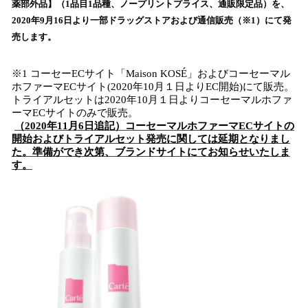
薬部外品】（1品目1品種、ノープリントプライス、通販限定品）を、
込
2020年9月16日より一部ドラッグストアおよび通信販売（※1）にて発
み
売します。
中
で
す
※1 コーセーECサイト「Maison KOSÉ」およびコーセーマル
ホファーマECサイト(2020年10月１日よりEC開始)にて販売。
トライアルセットは2020年10月１日よりコーセーマルホファ
ーマECサイトのみで販売。
（2020年11月6日追記）コーセーマルホファーマECサイトの
開始およびトライアルセット発売に関しては延期となりまし
た。準備ができ次第、ブランドサイトにてお知らせいたしま
す。