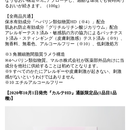
なうるおい構造※3にアプローチし、過酷な環境でも長時間う
るおいが続きます。（100g）
【全商品共通】
保水有効成分「ヘパリン類似物質HD（※4）」配合
肌あれ防止有効成分「グリチルリチン酸ジカリウム」配合
アレルギーテスト済み・敏感肌の方の協力によるパッチテス
ト済み・スティンギング（皮膚刺激感）テスト済み（※9）、
無香料、無着色、アルコールフリー（※10）、低刺激処方
※3 角層細胞間脂質ラメラ構造
※4ヘパリン類似物質。マルホ株式会社が医薬部外品向けに当
成分を他社に供給することは初めてとなります。
※9 すべてのかたにアレルギーや皮膚刺激が起きない、刺激
感がないというわけではありません
※10 エチルアルコールフリー
【2020年10月1日発売『カルテHD』通販限定品(1品目1品
種)】