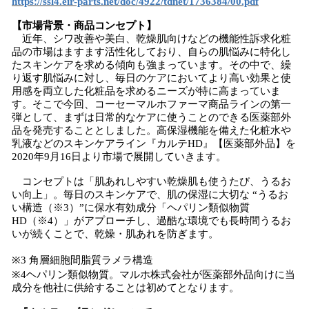
https://ssl4.eir-parts.net/doc/4922/tdnet/1736384/00.pdf
【市場背景・商品コンセプト】
近年、シワ改善や美白、乾燥肌向けなどの機能性訴求化粧
品の市場はますます活性化しており、自らの肌悩みに特化し
たスキンケアを求める傾向も強まっています。その中で、繰
り返す肌悩みに対し、毎日のケアにおいてより高い効果と使
用感を両立した化粧品を求めるニーズが特に高まっていま
す。そこで今回、コーセーマルホファーマ商品ラインの第一
弾として、まずは日常的なケアに使うことのできる医薬部外
品を発売することとしました。高保湿機能を備えた化粧水や
乳液などのスキンケアライン『カルテHD』【医薬部外品】を
2020年9月16日より市場で展開していきます。
コンセプトは「肌あれしやすい乾燥肌も使うたび、うるお
い向上」。毎日のスキンケアで、肌の保湿に大切な “うるお
い構造（※3）”に保水有効成分「ヘパリン類似物質
HD（※4）」がアプローチし、過酷な環境でも長時間うるお
いが続くことで、乾燥・肌あれを防ぎます。
※3 角層細胞間脂質ラメラ構造
※4ヘパリン類似物質。マルホ株式会社が医薬部外品向けに当
成分を他社に供給することは初めてとなります。