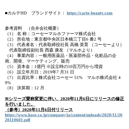
■カルテHD ブランドサイト：
https://carte-beauty.com
参考資料 （合弁会社概要）
（1） 名 称：コーセーマルホファーマ株式会社
（2） 所在地：東京都中央区日本橋三丁目6 番2 号
（3） 代表者名：代表取締役社長 高橋 英育 （コーセーより）
代表取締役副社長 西森 康友 （マルホより）
（4） 事業内容：一般用医薬品・医薬部外品・化粧品の企
画、開発、マーケティング、販売
（5） 資本金：1億円 ※設立時の10百万円から増資
（6） 設立年月日：2019年7 月31 日
（7） 出資比率：株式会社コーセー 51% マルホ株式会社 4
9%
（8） 決算期：12 月
※シリーズ愛称変更に伴い、2020年11月6日にリリースの修正
を行いました。
（参考）2020年11月6日付リリース
https://www.kose.co.jp/company/ja/content/uploads/2020/11/20
20110601.pdf