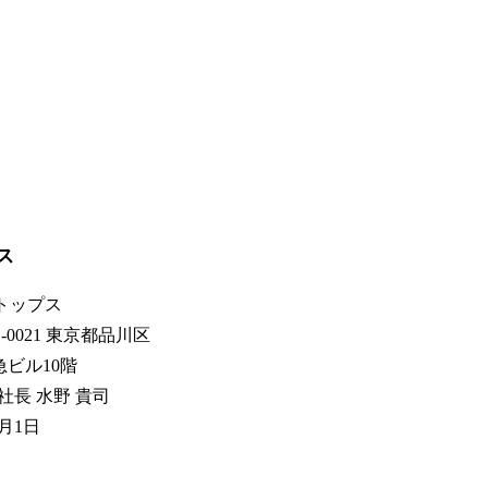
ス
トップス
0021 東京都品川区
東急ビル10階
社長 水野 貴司
0月1日
円