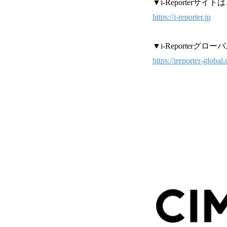
▼i-Reporterサイ
https://i-reporter.jp
▼i-Reporterグ
https://ireporter-global