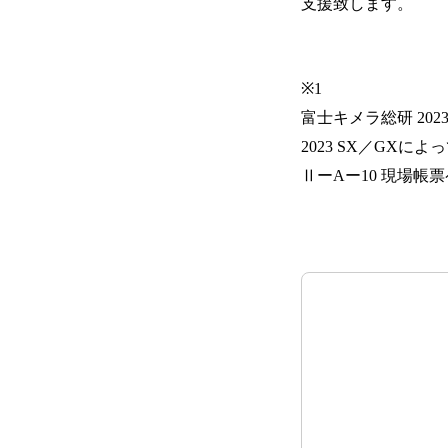
支援致します。
※1
富士キメラ総研 202
2023 SX／GX
ⅡーAー10 現場帳