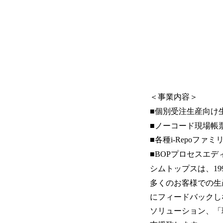
＜事業内容＞
■個別受注生産向け生
■ノーコード現場帳票ペ
■各種i-Repoフ
■BOPプロセスエディタ
シムトップスは、1
多くのお客様での生
にフィードバックし
ソリューション、「