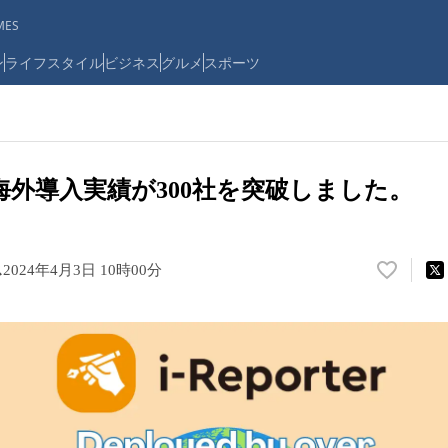
ES
ン
ライフスタイル
ビジネス
グルメ
スポーツ
terの海外導入実績が300社を突破しました。
ス
2024年4月3日 10時00分
い
い
ね
！
数
を
読
み
込