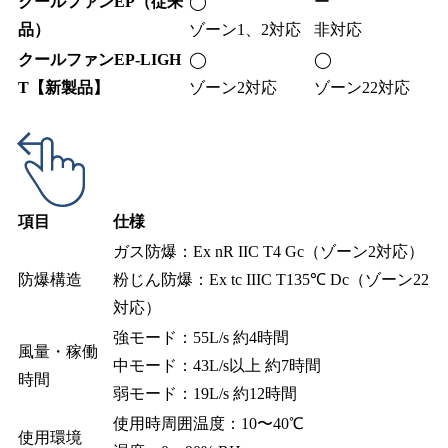
クールファンEP（従来
◯
ー
品）
ゾーン1、2対応
非対応
クールファンEP-LIGH
◯
◯
T【新製品】
ゾーン2対応
ゾーン22対応
項目
仕様
ガス防爆：Ex nR IIC T4 Gc（ゾーン2対応）
防爆構造
粉じん防爆：Ex tc IIIC T135℃ Dc（ゾーン22
対応）
強モード：55L/s 約4時間
風量・稼働
中モード：43L/s以上 約7時間
時間
弱モード：19L/s 約12時間
使用時周囲温度：10〜40℃
使用環境