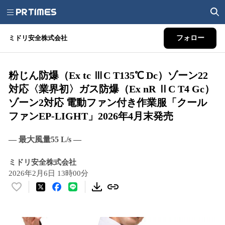
ミドリ安全株式会社
フォロー
粉じん防爆（Ex tc ⅢC T135℃ Dc）ゾーン22
対応〈業界初〉ガス防爆（Ex nR ⅡC T4 Gc）
ゾーン2対応 電動ファン付き作業服「クール
ファンEP-LIGHT」2026年4月末発売
— 最大風量55 L/s —
ミドリ安全株式会社
2026年2月6日 13時00分
い
い
ね
！