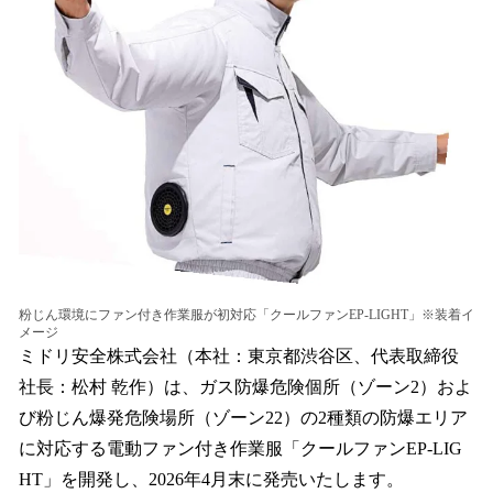
数
を
読
み
込
み
中
で
す
粉じん環境にファン付き作業服が初対応「クールファンEP-LIGHT」※装着イ
メージ
ミドリ安全株式会社（本社：東京都渋谷区、代表取締役
社長：松村 乾作）は、ガス防爆危険個所（ゾーン2）およ
び粉じん爆発危険場所（ゾーン22）の2種類の防爆エリア
に対応する電動ファン付き作業服「クールファンEP-LIG
HT」を開発し、2026年4月末に発売いたします。