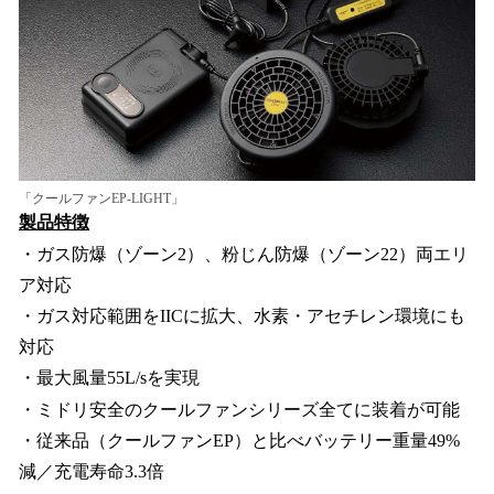
「クールファンEP-LIGHT」
製品特徴
・ガス防爆（ゾーン2）、粉じん防爆（ゾーン22）両エリ
ア対応
・ガス対応範囲をIICに拡大、水素・アセチレン環境にも
対応
・最大風量55L/sを実現
・ミドリ安全のクールファンシリーズ全てに装着が可能
・従来品（クールファンEP）と比べバッテリー重量49%
減／充電寿命3.3倍