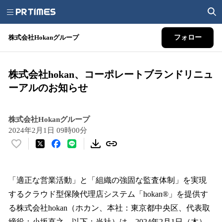
株式会社Hokanグループ
フォロー
株式会社hokan、コーポレートブランドリニュ
ーアルのお知らせ
株式会社Hokanグループ
2024年2月1日 09時00分
い
い
ね
！
「適正な営業活動」と「組織の強固な監査体制」を実現
数
するクラウド型保険代理店システム「hokan®」を提供す
を
る株式会社hokan（ホカン、本社：東京都中央区、代表取
読
み
締役：小坂直之、以下：当社）は、2024年2月1日（木）