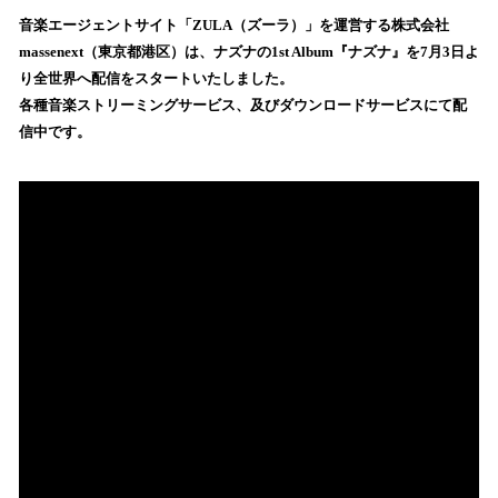
ね
！
音楽エージェントサイト「ZULA（ズーラ）」を運営する株式会社
数
massenext（東京都港区）は、ナズナの1st Album『ナズナ』を7月3日よ
を
り全世界へ配信をスタートいたしました。
読
各種音楽ストリーミングサービス、及びダウンロードサービスにて配
み
信中です。
込
み
中
で
す