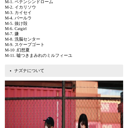
M-1. ペテンシンドローム
M-2. イカリソウ
M-3. カイセイ
M-4. パールラ
M-5. 抜け殻
M-6. Catgirl
M-7. 嫌
M-8. 洗脳センター
M-9. スケープゴート
M-10 .幻想夏
M-11. 嘘つきまみれのミルフィーユ
ナズナについて