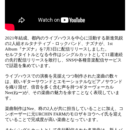
2021年結成、都内のライブハウスを中心に活動する新進気鋭
の2人組オルタナティブ・ロックバンド、ナズナが、1st
Album『ナズナ』を7月3日に配信リリースしました。
セルフタイトルとなる今作はシングルカットとして11週連続
の先行配信リリースを敢行し、SNSや各種音楽配信サービス
で話題を集めています。
ライブハウスでの演奏を⾒据えつつ制作された楽曲の数々
は、鋭いギターサウンドとエモーショナルなピアノサウンド
を織り混ぜ、倍⾳を多く含む声を持つギターヴォーカル
Nee(ねー)が、その楽曲の魅⼒を余すことなく表現していま
す。
楽曲制作はNee、柊の2人が共に担当していることに加え、コ
ンポーザーに元URCHIN FARMのモロザキヨウヘイ氏を迎え
ていることで完成度が高い楽曲となっています。