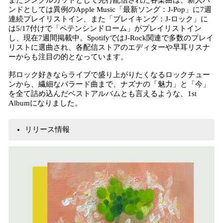
またシングルカットとして先行配信された各楽曲は、新人バ
ンドとしては異例のApple Music「最新ソング：J-Pop」に7週
連続プレイリストイン、また「ブレイキング：J-ロック」に
は5/17付けで「ペテンシンドローム」がプレイリストイン
し、現在7週間掲載中。SpotifyではJ-Rock関連で多数のプレイ
リストに選曲され、各配信ストアのエディターや早耳リスナ
ーからも注目の的となっています。
邦ロック好きならライブで盛り上がりたくなるロックチュー
ンから、繊細なバラード曲まで、ナズナの「魅力」と「今」
を全て詰め込んだベストアルバムとも言えるような、1st
Albumになりました。
リリース情報