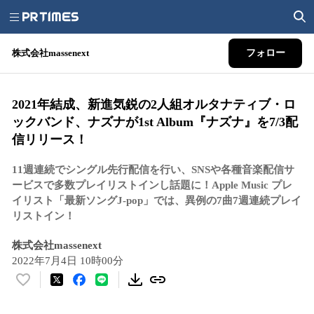
株式会社massenext
フォロー
2021年結成、新進気鋭の2人組オルタナティブ・ロ
ックバンド、ナズナが1st Album『ナズナ』を7/3配
信リリース！
11週連続でシングル先行配信を行い、SNSや各種音楽配信サ
ービスで多数プレイリストインし話題に！Apple Music プレ
イリスト「最新ソングJ-pop」では、異例の7曲7週連続プレイ
リストイン！
株式会社massenext
2022年7月4日 10時00分
い
い