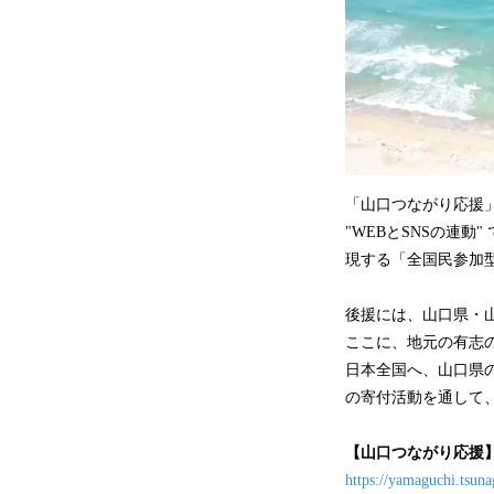
「山口つながり応援」
"WEBとSNSの連
現する「全国民参加
後援には、山口県・
ここに、地元の有志の
日本全国へ、山口県
の寄付活動を通して
【山口つながり応援
https://yamaguchi.tsuna