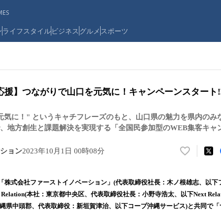
ES
ン
ライフスタイル
ビジネス
グルメ
スポーツ
応援】つながりで山口を元気に！キャンペーンスタート‼
元気に！" というキャチフレーズのもと、山口県の魅力を県内のみ
、地方創生と課題解決を実現する「全国民参加型のWEB集客キャ
ション
2023年10月1日 00時08分
い
い
ね
業「株式会社ファーストイノベーション」(代表取締役社長：木ノ根雄志、以下
！
 Relation(本社：東京都中央区、代表取締役社長：小野寺浩太、以下Next Rela
数
沖縄県中頭郡、代表取締役：新垣賀津治、以下コープ沖縄サービス)と共同で
を
読