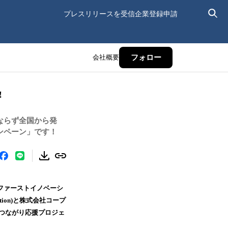
プレスリリースを受信
企業登録申請
会社概要
フォロー
️
ならず全国から発
ンペーン」です！
ファーストイノベーシ
tion)と株式会社コープ
「つながり応援プロジェ