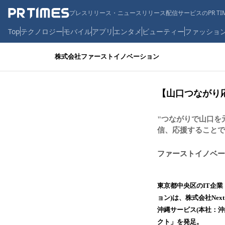
プレスリリース・ニュースリリース配信サービスのPR TIM
Top
テクノロジー
モバイル
アプリ
エンタメ
ビューティー
ファッショ
株式会社ファーストイノベーション
【山口つながり
"つながりで山口を
信、応援することで
ファーストイノベー
東京都中央区のIT企
ョン)は、株式会社Next
沖縄サービス(本社：
クト」を発足。