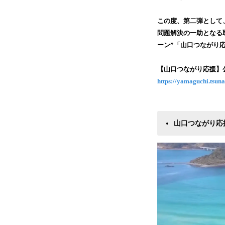
この度、第二弾として
問題解決の一助となる
ーン”「山口つながり応
【山口つながり応援】
https://yamaguchi.tsuna
山口つながり応