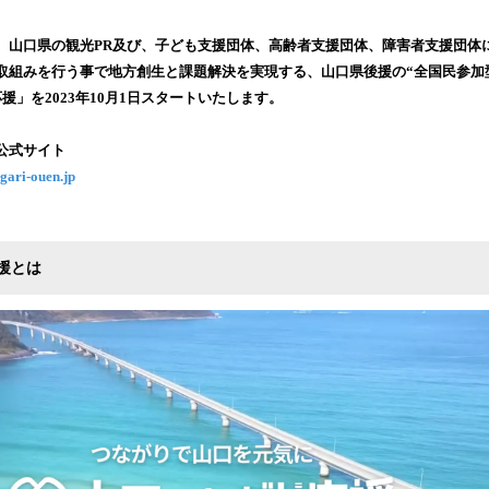
み
込
、山口県の観光PR及び、子ども支援団体、高齢者支援団体、障害者支援団体
み
取組みを行う事で地方創生と課題解決を実現する、山口県後援の“全国民参加
中
援」を2023年10月1日スタートいたします。
で
す
公式サイト
gari-ouen.jp
援とは