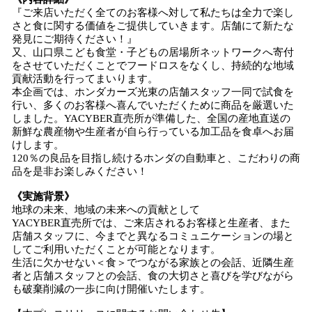
『ご来店いただく全てのお客様へ対して私たちは全力で楽し
さと食に関する価値をご提供していきます。店舗にて新たな
発見にご期待ください！』
又、山口県こども食堂・子どもの居場所ネットワークへ寄付
をさせていただくことでフードロスをなくし、持続的な地域
貢献活動を行ってまいります。
本企画では、ホンダカーズ光東の店舗スタッフ一同で試食を
行い、多くのお客様へ喜んでいただくために商品を厳選いた
しました。YACYBER直売所が準備した、全国の産地直送の
新鮮な農産物や生産者が自ら行っている加工品を食卓へお届
けします。
120％の良品を目指し続けるホンダの自動車と、こだわりの商
品を是非お楽しみください！
《実施背景》
地球の未来、地域の未来への貢献として
YACYBER直売所では、ご来店されるお客様と生産者、また
店舗スタッフに、今までと異なるコミュニケーションの場と
してご利用いただくことが可能となります。
生活に欠かせない＜食＞でつながる家族との会話、近隣生産
者と店舗スタッフとの会話、食の大切さと喜びを学びながら
も破棄削減の一歩に向け開催いたします。