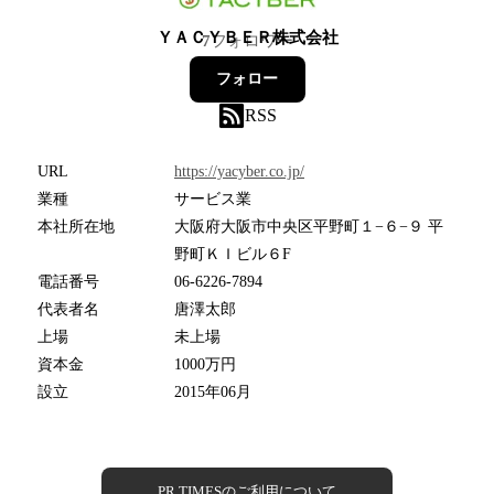
ＹＡＣＹＢＥＲ株式会社
7
フォロワー
フォロー
RSS
URL
https://yacyber.co.jp/
業種
サービス業
本社所在地
大阪府大阪市中央区平野町１−６−９ 平
野町ＫＩビル６F
電話番号
06-6226-7894
代表者名
唐澤太郎
上場
未上場
資本金
1000万円
設立
2015年06月
PR TIMESのご利用について