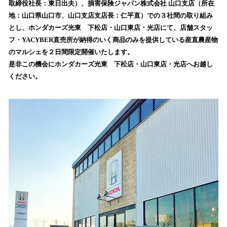
取締役社⻑：東⽇出夫）、損害保険ジャパン株式会社 ⼭⼝⽀店（所在
み
地：⼭⼝県⼭⼝市、⼭⼝⽀店⽀店⻑：仁平直）での３社間の取り組み
込
とし、ホンダカーズ光東 下松店・山口東店・光店にて、店舗スタッ
み
フ・YACYBER直売所が納得のいく商品のみを提供している産直農産物
中
で
のマルシェを２日間限定開催いたします。
す
是非この機会にホンダカーズ光東 下松店・山口東店・光店へお越し
ください。