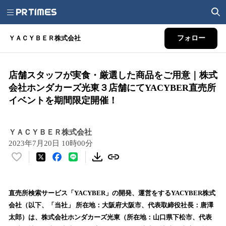
ＹＡＣＹＢＥＲ株式会社
フォロー
店舗スタッフが実食・厳選した商品をご用意｜株式
会社ホンダカーズ光東３店舗にてYACYBER直売所
イベントを期間限定開催！
ＹＡＣＹＢＥＲ株式会社
2023年7月20日 10時00分
い
い
ね
！
直売所検索サービス「YACYBER」の開発、運営をするYACYBER株式
数
会社（以下、「当社」 所在地：⼤阪府⼤阪市、代表取締役社⻑：唐澤
を
太郎）は、株式会社ホンダカーズ光東（所在地：⼭⼝県下松市、代表
読