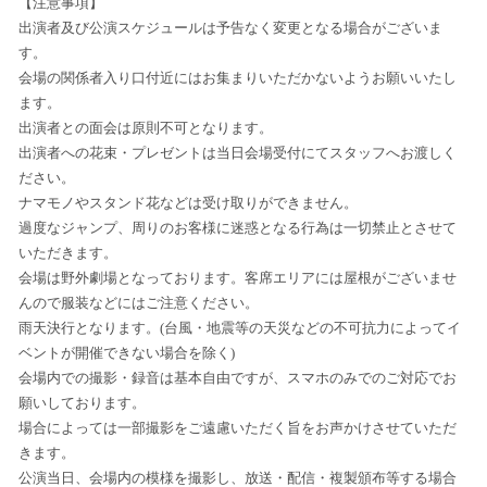
【注意事項】
出演者及び公演スケジュールは予告なく変更となる場合がございま
す。
会場の関係者入り口付近にはお集まりいただかないようお願いいたし
ます。
出演者との面会は原則不可となります。
出演者への花束・プレゼントは当日会場受付にてスタッフへお渡しく
ださい。
ナマモノやスタンド花などは受け取りができません。
過度なジャンプ、周りのお客様に迷惑となる行為は一切禁止とさせて
いただきます。
会場は野外劇場となっております。客席エリアには屋根がございませ
んので服装などにはご注意ください。
雨天決行となります。(台風・地震等の天災などの不可抗力によってイ
ベントが開催できない場合を除く)
会場内での撮影・録音は基本自由ですが、スマホのみでのご対応でお
願いしております。
場合によっては一部撮影をご遠慮いただく旨をお声かけさせていただ
きます。
公演当日、会場内の模様を撮影し、放送・配信・複製頒布等する場合