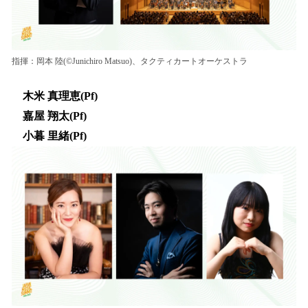
指揮：岡本 陸(©️Junichiro Matsuo)、タクティカートオーケストラ
木米 真理恵(Pf)
嘉屋 翔太(Pf)
小暮 里緒(Pf)