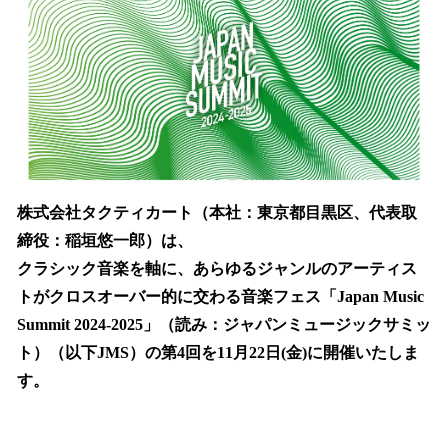
を
読
み
込
み
中
で
す
株式会社タクティカート（本社：東京都目黒区、代表取
締役：稲垣悠一郎）は、
クラシック音楽を軸に、あらゆるジャンルのアーティス
トがクロスオーバー的に交わる音楽フェス「Japan Music
Summit 2024-2025」（読み：ジャパンミュージックサミッ
ト）（以下JMS）の第4回を11月22日(金)に開催いたしま
す。