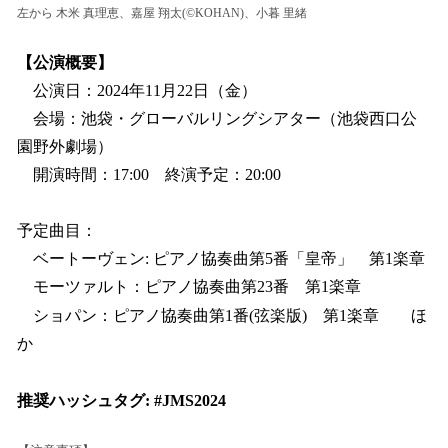
左から 木米 真理恵、嘉屋 翔太(©️KOHAN)、小暮 里緒
【公演概要】
公演日：2024年11月22日（金）
会場：池袋・グローバルリングシアター（池袋西口公
園野外劇場）
開演時間：17:00 終演予定：20:00
予定曲目：
ベートーヴェン: ピアノ協奏曲第5番「皇帝」 第1楽章
モーツァルト：ピアノ協奏曲第23番 第1楽章
ショパン：ピアノ協奏曲第1番(弦楽版) 第1楽章 ほ
か
推奨ハッシュタグ: #JMS2024