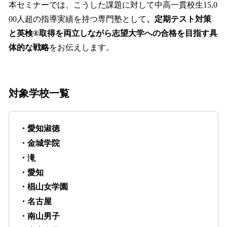
本セミナーでは、こうした課題に対して中高一貫校生15,0
00人超の指導実績を持つ専門塾として
、定期テスト対策
と英検®取得を両立しながら志望大学への合格を目指す具
体的な戦略
をお伝えします。
対象学校一覧
・愛知淑徳
・金城学院
・滝
・愛知
・椙山女学園
・名古屋
・南山男子