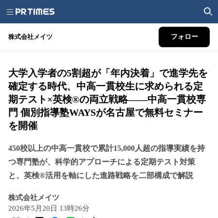
株式会社メイツ
フォロー
大学入学者の5割超が「年内決着」で進学先を
確定する時代、中高一貫校生に求められる定
期テスト×英検®の両立戦略——中高一貫校専
門 個別指導塾WAYSが名古屋で無料セミナー
を開催
450校以上の中高一貫校で累計15,000人超の指導実績を持
つ専門塾が、科学的アプローチによる定期テスト対策
と、英検®活用を軸にした進路戦略を二部構成で解説
株式会社メイツ
2026年5月20日 13時26分