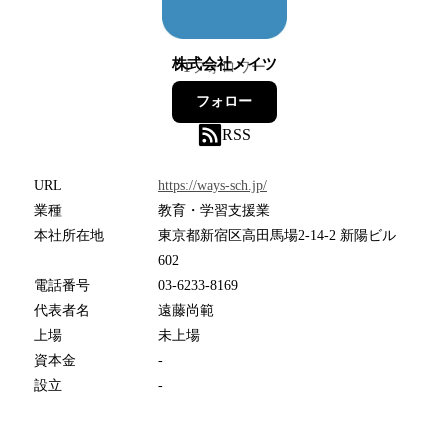
株式会社メイツ
1
フォロワー
フォロー
RSS
URL
https://ways-sch.jp/
業種
教育・学習支援業
本社所在地
東京都新宿区高田馬場2-14-2 新陽ビル
602
電話番号
03-6233-8169
代表者名
遠藤尚範
上場
未上場
資本金
-
設立
-