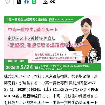
い
い
ね
！
数
を
読
み
込
み
中
で
す
株式会社メイツ（本社：東京都新宿区、代表取締役：遠
藤尚範）が運営する「中高一貫校専門 個別指導塾WAY
S」は、
2026年5月24日（土）にTKPガーデンシティPRE
MIUM名古屋新幹線口
にて、中高一貫校生の保護者さま
を対象とした無料セミナー「中高一貫校生の黄金ルート