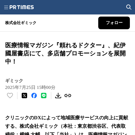
株式会社ギミック
フォロー
医療情報マガジン『頼れるドクター』、紀伊
國屋書店にて、多店舗プロモーションを展開
中！
ギミック
2025年7月25日 15時00分
い
い
ね
！
クリニックのDXによって地域医療サービスの向上に貢献
数
する、株式会社ギミック（本社：東京都渋谷区、代表取
を
締役：横嶋 大輔、以下「当社」）は、医療情報マガジン