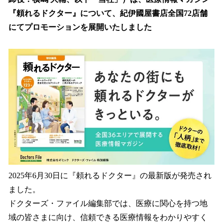
読
み
『頼れるドクター』について、紀伊國屋書店全国72店舗
込
にてプロモーションを展開いたしました
み
中
で
す
2025年6月30日に『頼れるドクター』の最新版が発売され
ました。
ドクターズ・ファイル編集部では、医療に関心を持つ地
域の皆さまに向け、信頼できる医療情報をわかりやすく