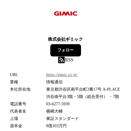
株式会社ギミック
7
フォロワー
フォロー
RSS
URL
https://gimic.co.jp/
業種
情報通信
本社所在地
東京都渋谷区南平台町2番17号 A-PLACE
渋谷南平台3階・5階（総合受付） ・7階
電話番号
03-6277-5939
代表者名
横嶋大輔
上場
東証スタンダード
資本金
8億103万円