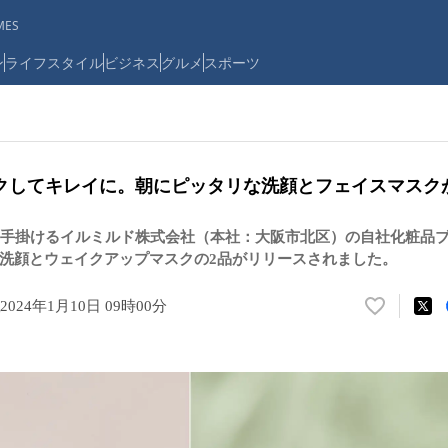
ES
ン
ライフスタイル
ビジネス
グルメ
スポーツ
クしてキレイに。朝にピッタリな洗顔とフェイスマスク
手掛けるイルミルド株式会社（本社：大阪市北区）の自社化粧品ブラ
、泡洗顔とウェイクアップマスクの2品がリリースされました。
2024年1月10日 09時00分
い
い
ね
！
数
を
読