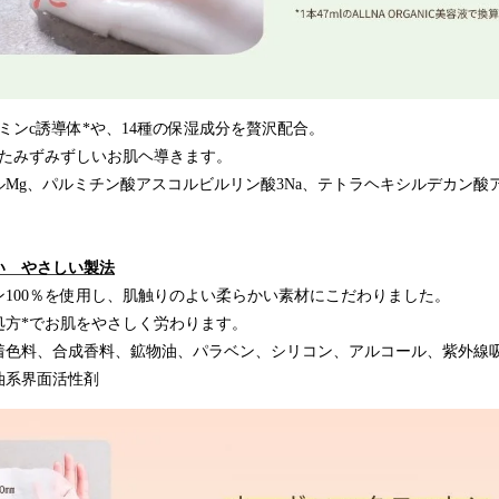
ミンc誘導体*や、14種の保湿成分を贅沢配合。
ちたみずみずしいお肌ヘ導きます。
Mg、パルミチン酸アスコルビルリン酸3Na、テトラヘキシルデカン酸
い やさしい製法
100％を使用し、肌触りのよい柔らかい素材にこだわりました。
処方*でお肌をやさしく労わります。
着色料、合成香料、鉱物油、パラベン、シリコン、アルコール、紫外線
油系界面活性剤