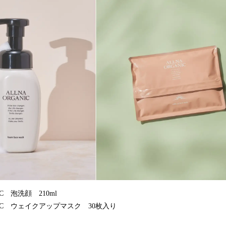
み
込
み
中
で
す
IC 泡洗顔 210ml
ANIC ウェイクアップマスク 30枚入り