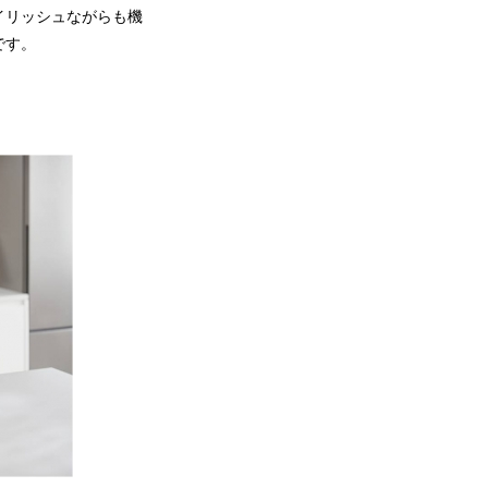
イリッシュながらも機
です。
。