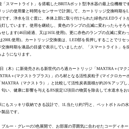
機能「スマートライト」を搭載したBRITAポット型浄水器の最上位機種
リッジの使用量と時間をセンサーで計測して、カートリッジ交換時期をL
能です。浄水を注ぐ度に、本体上部に取り付けられた緑色のLEDライト
点灯しています。使用を継続し、黄色のランプの点滅に変わったらそろ
せします(46日経過、又は165L使用)。更に赤色のランプの点滅に変わ
又は200L使用)。カートリッジ交換後は、LED部を長押しすることでリ
ジ交換時期を液晶の目盛で表示していましたが、「スマートライト」を
るようになります。
月24日（木）に新発売される新世代のろ過カートリッジ「MAXTRA＋(マ
XTRA＋(マクストラプラス) 」のろ材となる活性炭粒子 (マイクロカー
MAXTRA（マクストラ）」と比較して活性炭表面積が約20％アップ
匂い、健康に影響を与えるJIS規定12項目の物質を除去して水道水を
にもスッキリ収納できる設計で、1L当たり約7円と、ペットボトルの
い製品です。
ブルー・グレーの3色展開で、お部屋の雰囲気に合わせたコーディネー