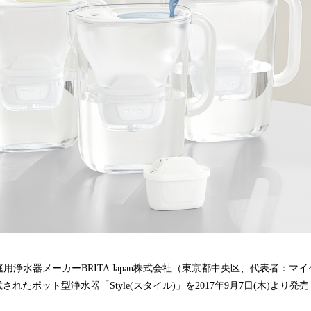
込
み
中
で
す
浄水器メーカーBRITA Japan株式会社（東京都中央区、代表者：マ
載されたポット型浄水器「Style(スタイル)」を2017年9月7日(木)より発