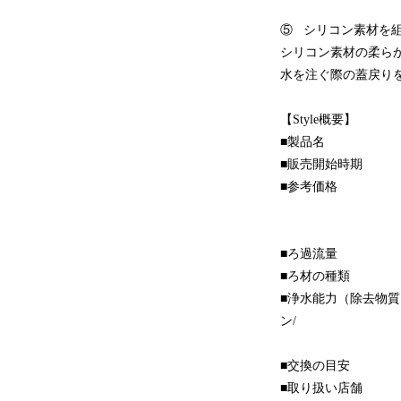
⑤ シリコン素材を
シリコン素材の柔ら
水を注ぐ際の蓋戻り
【Style概要】
■製品名 ：St
■販売開始時期 ：2
■参考価格 ：ライ
ブルー マクス
グレー マクス
■ろ過流量 ：0
■ろ材の種類 ：
■浄水能力（除去物質）
ン/ トリクロロ
ジブロモク
■交換の目安 ：8
■取り扱い店舗 ：