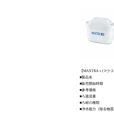
*グレー マク
【MAXTRA＋(マ
■製品名 ：MA
■販売開始時期 ：2
■参考価格 ：1
■ろ過流量 ：0
■ろ材の種類 ：
■浄水能力（除去物質）