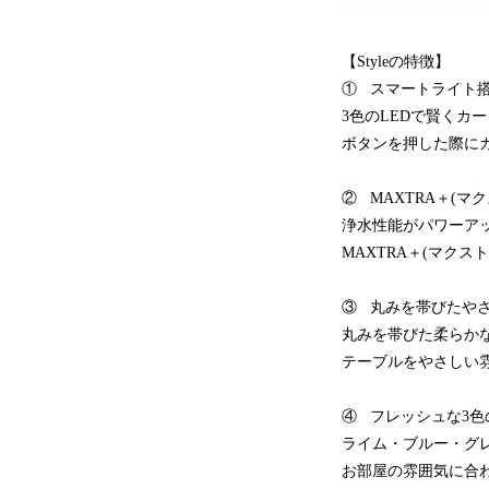
【Styleの特徴】
① スマートライト
3色のLEDで賢く
ボタンを押した際に
② MAXTRA＋(マ
浄水性能がパワーア
MAXTRA＋(マク
③ 丸みを帯びたや
丸みを帯びた柔らか
テーブルをやさしい
④ フレッシュな3
ライム・ブルー・グ
お部屋の雰囲