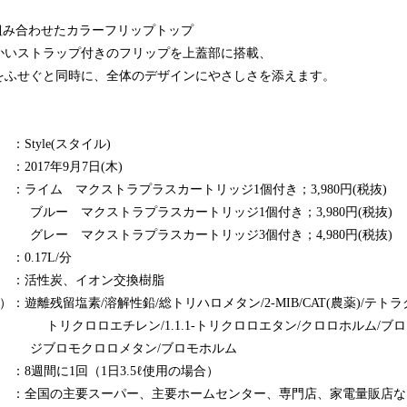
組み合わせたカラーフリップトップ
かいストラップ付きのフリップを上蓋部に搭載、
をふせぐと同時に、全体のデザインにやさしさを添えます。
yle(スタイル)
017年9月7日(木)
ム マクストラプラスカートリッジ1個付き；3,980円(税抜)
トラプラスカートリッジ1個付き；3,980円(税抜)
トラプラスカートリッジ3個付き；4,980円(税抜)
.17L/分
活性炭、イオン交換樹脂
：遊離残留塩素/溶解性鉛/総トリハロメタン/2-MIB/CAT(農薬)/テト
エチレン/1.1.1-トリクロロエタン/クロロホルム/ブロモ
ロロメタン/ブロモホルム
週間に1回（1日3.5ℓ使用の場合）
全国の主要スーパー、主要ホームセンター、専門店、家電量販店な