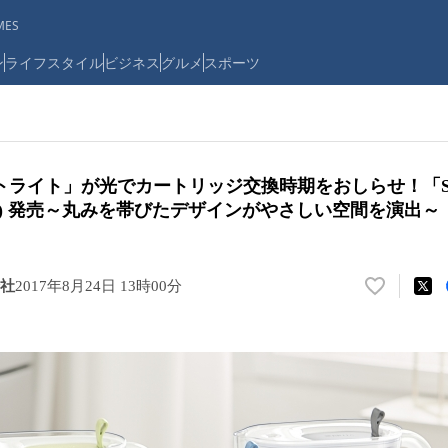
ES
ン
ライフスタイル
ビジネス
グルメ
スポーツ
ライト」が光でカートリッジ交換時期をおしらせ！「Sty
日(木) 発売～丸みを帯びたデザインがやさしい空間を演出～
会社
2017年8月24日 13時00分
い
い
ね
！
数
を
読
み