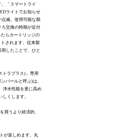
です。「スマートライ
EDライトでお知らせ
が点滅。使用可能な期
そろ交換の時期が近付
ったらカートリッジの
セットされます。従来製
採用したことで、ひと
クストラプラス)」専用
ボンパールと呼ぶ)は、
し、浄水性能を更に高め
おいしくします。
水を買うより経済的、
トが楽しめます。丸