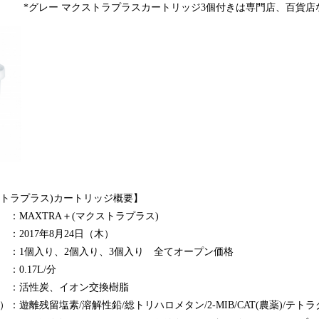
ストラプラスカートリッジ3個付きは専門店、百貨店な
クストラプラス)カートリッジ概要】
XTRA＋(マクストラプラス)
017年8月24日（木）
個入り、2個入り、3個入り 全てオープン価格
.17L/分
活性炭、イオン交換樹脂
：遊離残留塩素/溶解性鉛/総トリハロメタン/2-MIB/CAT(農薬)/テト