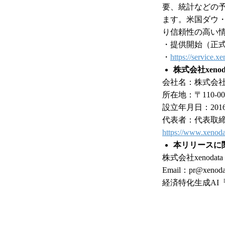
要、統計などの
ます。米国ダウ
り信頼性の高い
・提供開始（正式版
・
https://service.xe
株式会社xenod
会社名：株式会社xeno
所在地：〒110-0
設立年月日：2016 
代表者：代表取締
https://www.xenoda
本リリースに
株式会社xenodata
Email：pr@xenodat
経済特化生成AI『