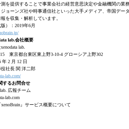
予測を提供することで事業会社の経営意思決定や金融機関の業
・ジョーンズ社や時事通信社といった大手メディア、帝国デー
情報を収集・解析しています。
）：2019年6月
nobrain.jp/
ata lab.会社概要
data lab.
015 東京都台東区東上野3-10-4 グローシア上野302
年 2 月 12 日
役社長 関 洋二郎
ta-lab.com/
関するお問合せ
 lab. 広報チーム
a-lab.com
xenoBrain』サービス概要について