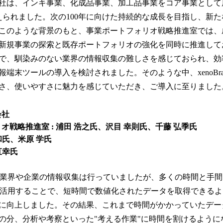
は、インキ事業、化成品事業、加工品事業をコア事業として展開
迎えられました。次の100年に向けた持続的な成長を目指し、新
このような背景のもと、事業ポートフォリオ戦略推進室では、
新規事業の探索と既存ポートフォリオの強化を同時に推進して
で、馴染みのない業界の情報収集の難しさを感じておられ、効
端末ツールの導入を検討されました。そのような中、xenoBra
さ、使いやすさに魅力を感じていただき、ご導入に至りました
会社
オ戦略推進室 : 浦田 浩之氏、沢目 幸則氏、千藤 弘季氏
昌和氏、米原 学氏
 直幸氏
導入前も業界や企業の情報収集は行っていましたが、多くの時間と手
ainを活用することで、短時間で数値化されたデータを取得できる
に向上しました。その結果、これまで時間がかかっていたデー
の分、分析や考察といった"考える作業"に時間を割けるように