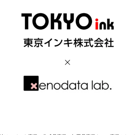
み
込
み
中
で
す