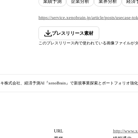
業績予測
企業分析
業界分析
経済
https://service.xenobrain.jp/article/posts/usecase-t
プレスリリース素材
このプレスリリース内で使われている画像ファイルが
キ株式会社、経済予測AI『xenoBrain』で新規事業探索とポートフォリオ強
URL
http://www.x