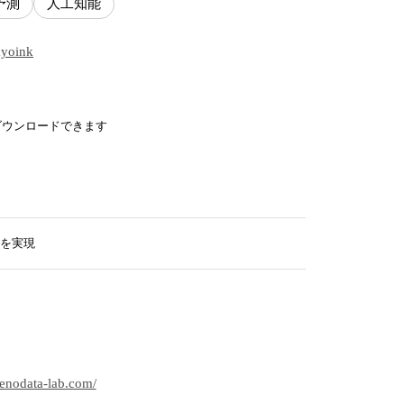
予測
人工知能
okyoink
ダウンロードできます
化を実現
enodata-lab.com/