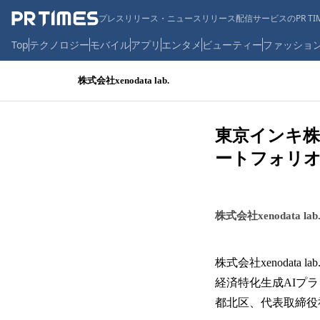
プレスリリース・ニュースリリース配信サービスのPR TIM
Top
テクノロジー
モバイル
アプリ
エンタメ
ビューティー
ファッショ
株式会社xenodata lab.
東京インキ株式
ートフォリ
株式会社xenodata lab
株式会社xenoda
経済特化生成AIプラ
都北区、代表取締役