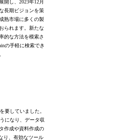
し、2023年12月
たな長期ビジョンを策
成熟市場に多くの製
おられます。新たな
率的な方法を模索さ
inの手軽に検索でき
。
間を要していました。
ようになり、データ収
タ作成や資料作成の
なり、有効なツール