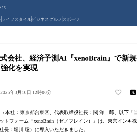
ES
ン
ライフスタイル
ビジネス
グルメ
スポーツ
会社、経済予測AI『xenoBrain』で
オ強化を実現
.
2025年3月10日 12時00分
い
い
ね
ta lab.（本社：東京都台東区、代表取締役社長：関 洋二郎、以下
！
数
ットフォーム『xenoBrain（ゼノブレイン）』は、東京イン
を
社長：堀川 聡）に導入いただきました。
読