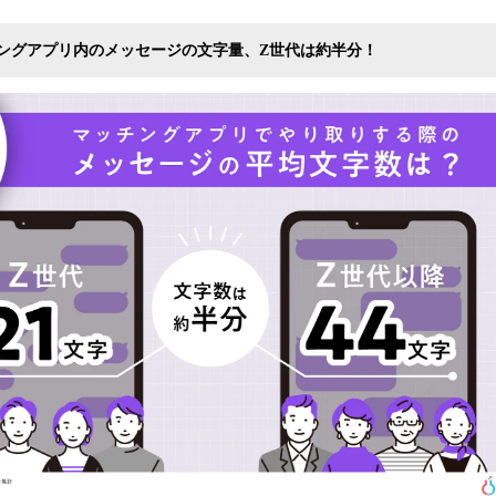
み
中
ングアプリ内のメッセージの文字量、Z世代は約半分！
で
す