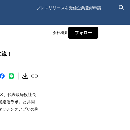
プレスリリースを受信
企業登録申請
会社概要
フォロー
主流！
港区、代表取締役社長
恋愛婚活ラボ』と共同
のマッチングアプリの利