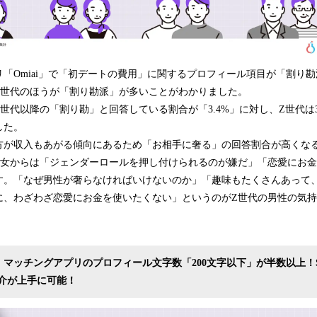
「Omiai」で「初デートの費用」に関するプロフィール項目が「割り
Z世代のほうが「割り勘派」が多いことがわかりました。
世代以降の「割り勘」と回答している割合が「3.4%」に対し、Z世代は3倍
した。
方が収入もあがる傾向にあるため「お相手に奢る」の回答割合が高くな
男女からは「ジェンダーロールを押し付けられるのが嫌だ」「恋愛にお
す。「なぜ男性が奢らなければいけないのか」「趣味もたくさんあって
に、わざわざ恋愛にお金を使いたくない」というのがZ世代の男性の気
！マッチングアプリのプロフィール文字数「200文字以下」が半数以上！
介が上手に可能！