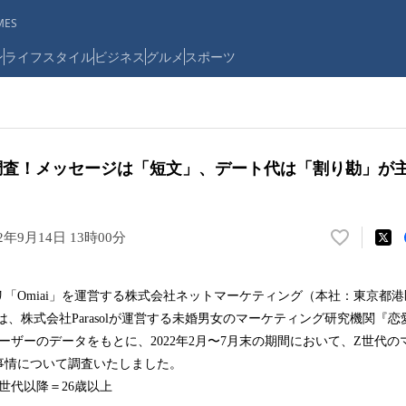
ES
ン
ライフスタイル
ビジネス
グルメ
スポーツ
調査！メッセージは「短文」、デート代は「割り勘」が
22年9月14日 13時00分
い
い
ね
「Omiai」を運営する株式会社ネットマーケティング（本社：東京都
！
）は、株式会社Parasolが運営する未婚男女のマーケティング研究機関『
数
を
用ユーザーのデータをもとに、2022年2月〜7月末の期間において、Z世代
読
事情について調査いたしました。
み
、Z世代以降＝26歳以上
込