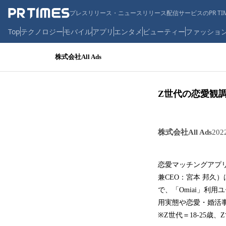
プレスリリース・ニュースリリース配信サービスのPR TIM
Top
テクノロジー
モバイル
アプリ
エンタメ
ビューティー
ファッショ
株式会社All Ads
Z世代の恋愛観
株式会社All Ads
20
恋愛マッチングアプリ
兼CEO：宮本 邦久
で、「Omiai」利
用実態や恋愛・婚活
※Z世代＝18-25歳