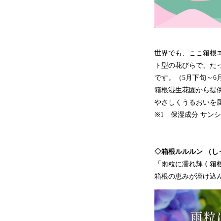
世界でも、ここ箱根
ト型の花びらで、た
です。（5月下旬～
箱根湿生花園から提
やさしくうるおいを
※1 保湿成分 サン
◇箱根ルルルン （
「雨粒に濡れ輝く箱
箱根の恵みが溶け込ん