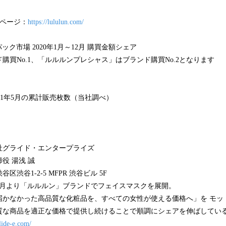
ムページ：
https://lululun.com/
パック市場 2020年1月～12月 購買金額シェア
ド購買No.1、「ルルルンプレシャス」はブランド購買No.2となります
2021年5月の累計販売枚数（当社調べ）
グライド・エンタープライズ
役 湯浅 誠
渋谷1-2-5 MFPR 渋谷ビル 5F
年7月より「ルルルン」ブランドでフェイスマスクを展開。
届かなかった高品質な化粧品を、すべての女性が使える価格へ」を モッ
質な商品を適正な価格で提供し続けることで順調にシェアを伸ばしてい
glide-e.com/