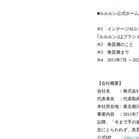
■ルルルン公式ホー
※1 インテージSLI
｢ルルルン｣はブラン
※2 角質層のこと
※3 角質層まで
※4 2011年7月 ～
【会社概要】
会社名 ：株式会社
代表者名 ：代表取締
本社所在地：東京都渋谷区
事業内容 ：2011
以降、「今まで手の
念にとらわれず、良
公式HP ：
https://