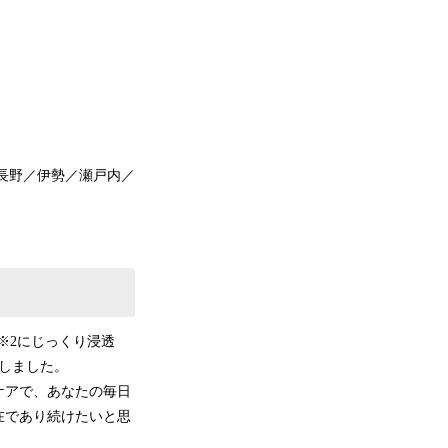
長野／伊勢／瀬戸内／
※2にじっくり浸透
たしました。
ケアで、あなたの毎日
在であり続けたいと思