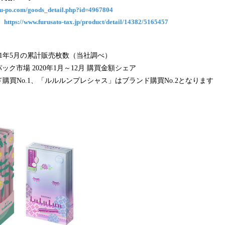
み
uru-po.com/goods_detail.php?id=4967804
込
」
https://www.furusato-tax.jp/product/detail/14382/5165457
み
中
で
2021年5月の累計販売枚数（当社調べ）
す
パック市場 2020年1月～12月 購買金額シェア
ド購買No.1、「ルルルンプレシャス」はブランド購買No.2となります