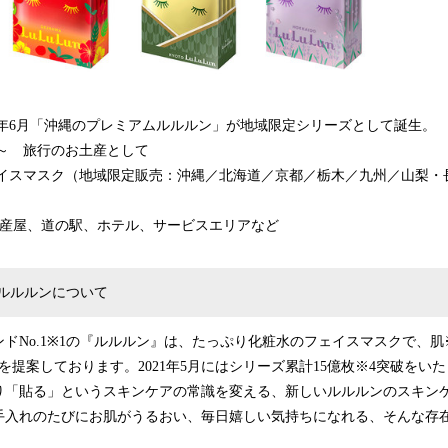
3年6月「沖縄のプレミアムルルルン」が地域限定シリーズとして誕生。
代～ 旅行のお土産として
ェイスマスク（地域限定販売：沖縄／北海道／京都／栃木／九州／山梨・
土産屋、道の駅、ホテル、サービスエリアなど
ルルルンについて
ドNo.1※1の『ルルルン』は、たっぷり化粧水のフェイスマスクで、肌
を提案しております。2021年5月にはシリーズ累計15億枚※4突破をい
り「貼る」というスキンケアの常識を変える、新しいルルルンのスキン
手入れのたびにお肌がうるおい、毎日嬉しい気持ちになれる、そんな存