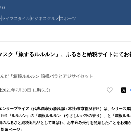
ES
ン
ライフスタイル
ビジネス
グルメ
スポーツ
マスク「旅するルルルン」、ふるさと納税サイトにてお
んだ「箱根ルルルン 箱根バラとアジサイセット」
社
2021年7月30日 11時51分
い
い
ね
タープライズ（代表取締役:湯浅 誠 / 本社:東京都渋谷区）は、シリーズ累
！
.1※2『ルルルン』の「箱根ルルルン （やさしいバラの香り）」と「箱根ルル
数
町のふるさと納税返礼品として選ばれ、お申込み受付を開始したことをお知
を
読
 対象ページ：