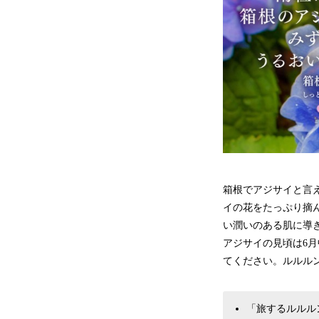
箱根でアジサイと言
イの花をたっぷり摘
い潤いのある肌に導
アジサイの見頃は6
てください。ルルル
「旅するルルル