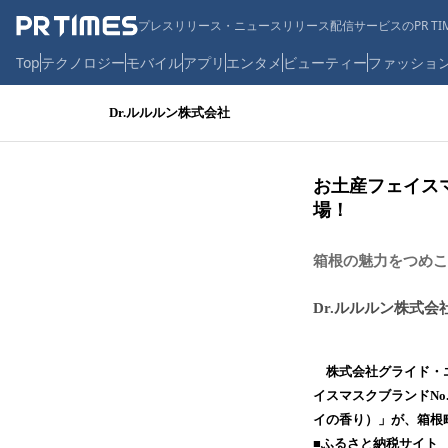
プレスリリース・ニュースリリース配信サービスのPR TIM
Top
テクノロジー
モバイル
アプリ
エンタメ
ビューティー
ファッショ
Dr.ルルルン株式会社
お土産フェイス
場！
箱根の魅力をつめこ
Dr.ルルルン株式会
株式会社グライド・エン
イスマスクブランドNo
イの香り）」が、箱根
■ふるさと納税サイト