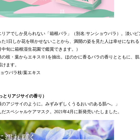
エリアでしか見られない「箱根バラ」（別名:サンショウバラ）。淡いピ
った1日しか花を咲かせないことから、満開の姿を見た人は幸せになれる
6月中旬に箱根湿生花園で鑑賞できます。）
供の枝・葉からエキス※1を抽出。ほのかに香るバラの香りとともに、肌
届けます。
ショウバラ枝/葉エキス
しっとりアジサイの香り）
根のアジサイのように。みずみずしくうるおいのある肌へ。」
だスペシャルケアマスク。2021年4月に新発売いたしました。