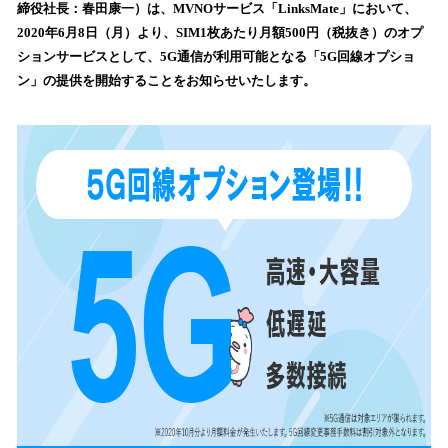
数
締役社長：春田康一）は、MVNOサービス「LinksMate」において、
を
2020年6月8日（月）より、SIM1枚あたり月額500円（税抜き）のオプ
読
ションサービスとして、5G通信が利用可能となる「5G回線オプショ
み
ン」の提供を開始することをお知らせいたします。
込
み
中
で
す