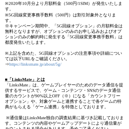
※2020年10月分より月額料金（500円/1SIM）が発生いたしま
す。
※5G回線変更事務手数料（500円）は割引対象外となりま
す。
※キャンペーン期間中、「5G回線オプション」の月額料金は
無料となりますが、オプションのみのお申し込みおよびオプ
ションのみの解約時に発生する「5G回線変更事務手数料」は
都度発生いたします。
※上記を含めた、5G回線オプションの注意事項や詳細につい
ては以下URLをご確認ください。
⇒
https://linksmate.jp/about/5g/
■「LinksMate」とは
「LinksMate」は、ゲームプレイヤーのためのデータ通信を提
供するサービスで、ゲーム・コンテンツ・SNSのデータ通信
量のカウントが90%以上OFF（※）になる「カウントフリー
オプション」や、対象ゲームと連携することで各ゲームの特
典がもらえる「ゲーム連携」を特徴としております。
※通信量はLinksMate独自の調査結果に基づき記載しておりま
す。コンテンツの内容やゲームアップデートにより通信量が
カウントされる場合があります。予めご了承ください。