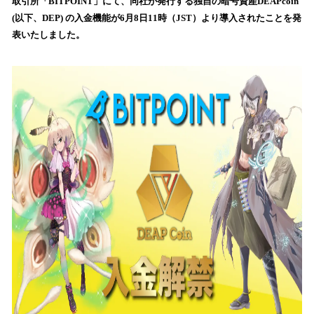
取引所「BITPOINT」にて、同社が発行する独自の暗号資産DEAPcoin
読
(以下、DEP) の入金機能が6月8日11時（JST）より導入されたことを発
み
表いたしました。
込
み
中
で
す