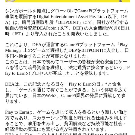
シンガポールを拠点にグローバルでGameFiプラットフォーム
事業を展開するDigital Entertainment Asset Pte. Ltd. (以下、DE
A）は、暗号資産取引所「BITPOINT」にて、同社が発行する
独自の暗号資産DEAPcoin (以下、DEP) の入金機能が6月8日11
時（JST）より導入されたことを発表いたしました。
これにより、DEAが運営するGameFiプラットフォーム『Play
Mining』上のゲームで獲得したDEPをBITPOINTに入金し、日
本円へ換金することが可能となりました。
このことは、日本で初めてユーザーの皆様が安心安全にゲー
ムを通じて暗号資産を獲得し、法定通貨に換金するという、P
lay to Earnのプロセスが完成したことを意味します。
DEAは、この記念となる日を「Play to Earnの日」*と命名
し、「ゲームを通じて稼ぐことができる」という体験を広く
届けていき、日本のWeb3、GameFi業界の発展に貢献して参
ります。
Play to Earnは、ゲームを通じて収入を得るという新しい働き
方でもあり、スカラーシップ制度と呼ばれる仕組みを利用す
ることで、雇用を生み出し、貧困解決など持続可能な社会・
経済活動の実現にも繋がる点が注目されています。