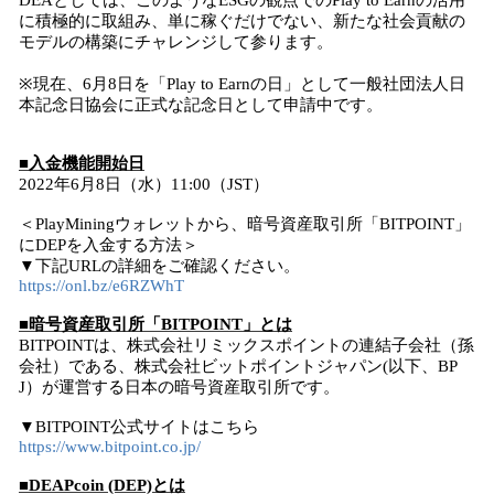
DEAとしては、このようなESGの観点でのPlay to Earnの活用
に積極的に取組み、単に稼ぐだけでない、新たな社会貢献の
モデルの構築にチャレンジして参ります。
※現在、6月8日を「Play to Earnの日」として一般社団法人日
本記念日協会に正式な記念日として申請中です。
■入金機能開始日
2022年6月8日（水）11:00（JST）
＜PlayMiningウォレットから、暗号資産取引所「BITPOINT」
にDEPを入金する方法＞
▼下記URLの詳細をご確認ください。
https://onl.bz/e6RZWhT
■暗号資産取引所「BITPOINT」とは
BITPOINTは、株式会社リミックスポイントの連結子会社（孫
会社）である、株式会社ビットポイントジャパン(以下、BP
J）が運営する日本の暗号資産取引所です。
▼BITPOINT公式サイトはこちら
https://www.bitpoint.co.jp/
■DEAPcoin (DEP)とは