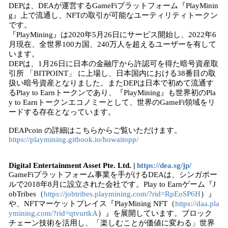
DEPは、DEAが運営するGameFiプラットフォーム『PlayMinin
g』上で流通し、NFTの取引が可能なユーティリティトークン
です。
『PlayMining』は2020年5月26日にサービス開始し、2022年6
月現在、全世界100カ国、240万人を超えるユーザーを有して
います。
DEPは、1月26日に日本の金融庁から許認可を得た暗号資産取
引所 「BITPOINT」 に上場し、日本国内における38番目の取
扱い暗号資産となりました。またDEPは日本で初めて流通す
るPlay to Earnトークンであり、『PlayMining』も世界初のPla
y to Earnトークンエコノミーとして、世界のGameFi領域をリ
ードする存在となっています。
DEAPcoin の詳細はこちらからご覧いただけます。
https://playmining.gitbook.io/howaitopp/
Digital Entertainment Asset Pte. Ltd. |
https://dea.sg/jp/
GameFiプラットフォーム事業を手がけるDEAは、シンガポー
ルで2018年8月に設立された会社です。Play to Earnゲーム『J
obTribes（
https://jobtribes.playmining.com/?rid=RpEoSP6H
）』
や、NFTマーケットプレイス『PlayMining NFT（
https://daa.pla
ymining.com/?rid=qtvurtkA
）』を展開しています。ブロック
チェーン技術を活用し、「楽しむことが価値に変わる」世界