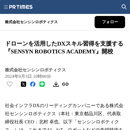
株式会社センシンロボティクス
フォロー
ドローンを活用したDXスキル習得を支援する
『SENSYN ROBOTICS ACADEMY』開校
株式会社センシンロボティクス
2024年9月3日 10時00分
い
い
ね
！
社会インフラDXのリーディングカンパニーである株式会
数
社センシンロボティクス（本社：東京都品川区、代表取
を
締役社長 CEO：北村 卓也、以下「センシンロボティク
読
み
ス」）は、これまでAI、IoT、ロボットなどの先端技術を