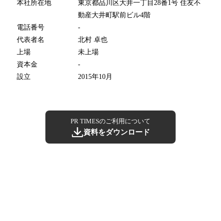
本社所在地
東京都品川区大井一丁目28番1号 住友不
動産大井町駅前ビル4階
電話番号
-
代表者名
北村 卓也
上場
未上場
資本金
-
設立
2015年10月
PR TIMESのご利用について
資料をダウンロード