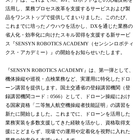
込
活用し、業務プロセス改革を支援するサービスおよび製
み
品をワンストップで提供してまいりました。このたび、
中
で
これまでに培ったノウハウを活かし、DXを通じた業務の
す
省人化・効率化に向けたスキル習得を支援する新サービ
ス『SENSYN ROBOTICS ACADEMY（センシンロボティ
クス・アカデミー）』の開始をお知らせいたします。
『SENSYN ROBOTICS ACADEMY』は、第一弾として、
機体操縦や巡視・点検業務など、実運用に特化したドロ
ーン講習を提供します。国土交通省の登録講習機関（登
録講習機関コード：0566）として、ドローン操縦におけ
る国家資格「二等無人航空機操縦者技能証明」の講習を
新たに開始しました。これまでに、ドローンを活用した
業務実装を多数支援してきた経験を活かし、資格取得支
援にとどまらず、現場での運用や定着化を視野に入れた