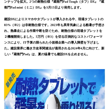
ンナップを拡大。2つの耐熱仕様『蔵衛門Pad Tough（タフ）DX』『蔵
み
衛門Pad mini（ミニ）DX』を3月15日より発売します。
込
み
建設DXによりスマホやタブレットが導入される中、現場タブレットの
中
で
83%（※2）は非耐熱仕様です。2023年も異常気象による酷暑が予想さ
す
れ、熱暴走による作業中断を防ぐため、耐熱仕様の現場タブレットを
２機種開発しました。5万円（※3）を切る圧倒的なコストパフォーマ
ンスにより、IT予算の限られた小規模企業への導入障壁を下げまし
た。建設業界に働き方改革関連法が適用される2024年4月に向けて、新
しい『蔵衛門Pad』は、夏の猛暑でも建設DXを止めません。