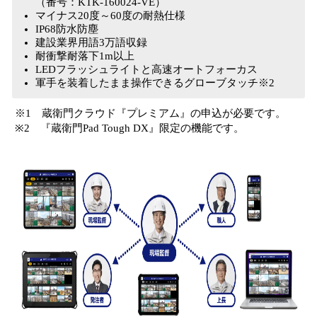
（番号：KTK-160024-VE）
マイナス20度～60度の耐熱仕様
IP68防水防塵
建設業界用語3万語収録
耐衝撃耐落下1m以上
LEDフラッシュライトと高速オートフォーカス
軍手を装着したまま操作できるグローブタッチ※2
※1 蔵衛門クラウド『プレミアム』の申込が必要です。
※2 『蔵衛門Pad Tough DX』限定の機能です。