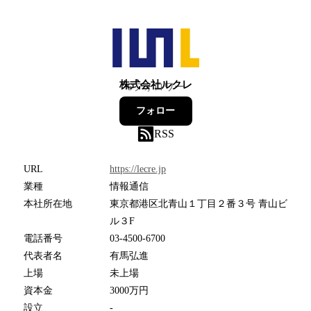
株式会社ルクレ
6
フォロワー
フォロー
RSS
URL
https://lecre.jp
業種
情報通信
本社所在地
東京都港区北青山１丁目２番３号 青山ビ
ル３F
電話番号
03-4500-6700
代表者名
有馬弘進
上場
未上場
資本金
3000万円
設立
-