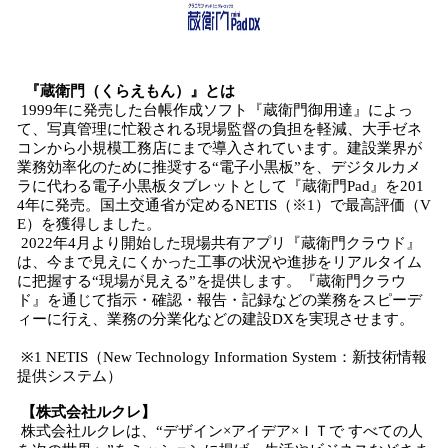
『蔵衛門（くらえもん）』とは
1999年に発売した台帳作成ソフト『蔵衛門御用達』によっ
て、写真管理に忙殺される現場監督の負担を軽減、大手ゼネ
コンから小規模工務店にまで導入されています。建設業界が
業務効率化のために推奨する“電子小黒板”を、デジタルカメ
ラに代わる電子小黒板タブレットとして『蔵衛門Pad』を201
4年に発売。国土交通省が定めるNETIS（※1）で最高評価（V
E）を獲得しました。
2022年4月より開始した現場共有アプリ『蔵衛門クラウド』
は、今まで見えにくかった工事の状況や進捗をリアルタイム
に把握する“現場が見える”を提供します。『蔵衛門クラウ
ド』を通じて指示・確認・報告・記録などの業務をスピーデ
ィーに行え、業務の分業化などの建設DXを実現させます。
※1 NETIS（New Technology Information System：新技術情報
提供システム）
【株式会社ルクレ】
株式会社ルクレは、“デザイン×アイデア×ＩＴで すべての人