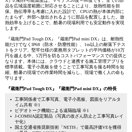
X』の動作可能温度は、マイナス20度～60度です。全ての部
品を広域温度範囲に対応させることにより、放熱性能を担
保。熱伝導率も考慮に入れた設計で、CPUの熱が本体内部に
たまらず、外部へ放出されるように部品を配置しました。放
熱効率を上げることで、酷暑の現場利用でも安定動作を実現
します。
『蔵衛門Pad Tough DX』『蔵衛門Pad mini DX』は、耐熱性
能だけでなくIP68（防水・防塵性能）、1m以上の耐落下テス
トをクリア。堅牢仕様の業務用タブレットの平均価格が10万
円を越える中、5万円を切るコストパフォーマンスでの提供と
なります。本体には、クラウドと連携する施工管理アプリを
標準搭載。電子小黒板を使うことで工事写真を撮る時間を短
縮、酷暑の現場での作業時間を減らし、現場で働く人の命も
守ります。
『蔵衛門Pad Tough DX』『蔵衛門Pad mini DX』の特長
工事関係者で工事写真、電子小黒板、図面をリアルタ
イム共有 ※1
ビデオトーク機能による遠隔臨場 ※1
J-COMSIA認定製品（写真の改ざん防止と工事写真レイ
ヤ化）
国土交通省推奨新技術「NETIS」で最高評価VEを獲得