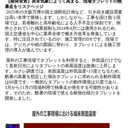
【開発背景】異常気象によって高まる、現場タブレットの熱
暴走をリスクヘッジ
2025年の大阪万博や国土強靭化計画など、引き続き建設需要
は高い水準で推移します。しかしながら、工事を請け負う現
場では、若者離れと高年齢化による人手不足が深刻です。例
外とされていた残業規制も2024年4月には適用されるため、
国土交通省を中心に業界全体で働き方改革を推進していま
す。特に注目されているのが、施工管理のDXです。現場で
は、デジカメや紙の図面に替わり、タブレットによる施工管
理の導入が進んでいます。
屋外の工事現場でタブレットを利用すると、外気温だけでな
く直射日光によりタブレットの表面温度は急激に上昇しま
す。ルクレ調査では、表面温度は外気温度+15度となるため、
酷暑の真夏を想定した場合タブレットに求められる動作環境
は60度です。一般的なタブレットの動作環境は35度であり、
3月から11月の現場利用で熱暴走が発生する可能性がありま
す。そのため、酷暑の現場で使える耐熱仕様のタブレットを
開発しました。