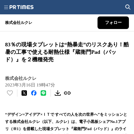
株式会社ルクレ
フォロー
83％の現場タブレットは“熱暴走”のリスクあり！酷
暑の工事で使える耐熱仕様『蔵衛門Pad（パッ
ド）』を２機種発売
株式会社ルクレ
2023年3月16日 19時47分
い
い
ね
！
“デザイン×アイデア×ＩＴで すべての人を次の世界へ”をミッションと
数
する株式会社ルクレ（以下、ルクレ）は、電子小黒板シェアNo.1アプ
を
リ（※1）を搭載した現場タブレット『蔵衛門Pad（パッド）』のライ
読