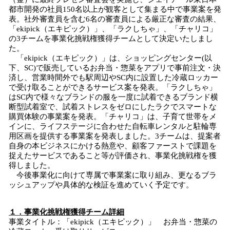
都市開発の社員150名以上が観客として集まる中で事業案を発
表。社外審査員を含む6名の審査員による厳正な審査の結果、
「ekipick（エキピック）」、「ラクしちゃ」、「チャリコ」
の3チームを事業化挑戦権獲得チームとして決定いたしまし
た。
「ekipick（エキピック）」は、ショッピングセンター(以
下、SC)で販売しているお弁当・惣菜をアプリで事前注文・決
済し、営業時間外でも駅周辺やSC内に設置した冷蔵ロッカー
で受け取ることができるサービス案を発表。「ラクしちゃ」
はSC内で様々なブランドの服を一度に試着できるブランド横
断型試着室で、試着ストレスをゼロにしたラクでスマートな
購買体験の事業案を発表。「チャリコ」は、子育て世帯をメ
インに、ライフステージに合わせた自転車レンタルと駐輪専
用区画を提供する事業案を発表しました。3チームは、提案者
自身の本ビジネスにかける熱意や、顧客ファーストで課題を
捉えたサービスであること等が評価され、事業化挑戦権を獲
得しました。
今後事業化に向けて専属で事業案に取り組み、更なるブラ
ッシュアップや具体的な検証を進めていく予定です。
１．事業化挑戦権獲得チーム詳細
事業タイトル：「ekipick（エキピック）」 お弁当・惣菜の