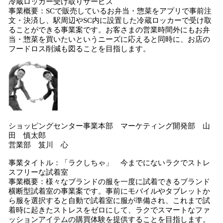
冷蔵ロッカー受け取りサービス
事業概要：SCで販売しているお弁当・惣菜をアプリで事前注
文・決済し、駅周辺やSC内に設置した冷蔵ロッカーで受け取
ることができる事業案です。お客さまの営業時間外にもお弁
当・惣菜を買いたいというニーズに応えると同時に、お店の
フードロス削減も図ることを目指します。
ショッピングセンター事業本部 マーケティング開発部 山
田 慎太郎
営業部 笈川 心
事業タイトル：「ラクしちゃ」 今までにないラクでストレ
スフリーな試着室
事業概要：様々なブランドの服を一度に試着できるブランド
横断型試着室の事業案です。事前にモバイルやタブレットか
ら服を選択すると自動で試着室に服が準備され、これまで試
着時に起きたストレスをゼロにして、ラクでスマートなファ
ッションアイテムの購買体験を提供することを目指します。