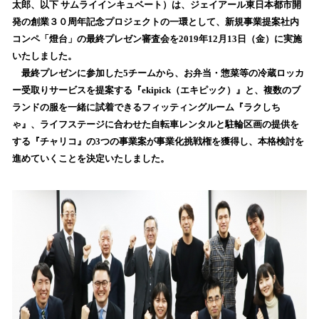
太郎、以下 サムライインキュベート）は、ジェイアール東日本都市開
み
発の創業３０周年記念プロジェクトの一環として、新規事業提案社内
込
コンペ「燈台」の最終プレゼン審査会を2019年12月13日（金）に実施
み
いたしました。
中
で
最終プレゼンに参加した5チームから、お弁当・惣菜等の冷蔵ロッカ
す
ー受取りサービスを提案する『ekipick（エキピック）』と、複数のブ
ランドの服を一緒に試着できるフィッティングルーム『ラクしち
ゃ』、ライフステージに合わせた自転車レンタルと駐輪区画の提供を
する『チャリコ』の3つの事業案が事業化挑戦権を獲得し、本格検討を
進めていくことを決定いたしました。