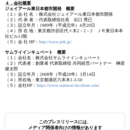
４．会社概要
ジェイアール東日本都市開発 概要
（１）会 社 名 ：​株式会社ジェイアール東日本都市開発
（２）代 表 者 ：代表取締役社長 出口 秀已
（３）設立年月：1989年（平成元年）4月20日
（４）所 在 地：東京都渋谷区代々木2－2－2 ＪＲ東日本本
社ビル13階
（５）会 社 HP：
http://www.jrtk.jp/
サムライインキュベート 概要
（１）会社名：​株式会社サムライインキュベート
（２）代表者：創業者 代表取締役 共同経営パートナー 榊原
健太郎
（３）設立年月：2008年（平成20年）3月14日
（４）所在地：東京都港区六本木1-3-50
（５）会社HP：
https://www.samurai-incubate.asia/
このプレスリリースには、
メディア関係者向けの情報があります