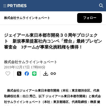
株式会社サムライインキュベート
フォロー
ジェイアール東日本都市開発３０周年プロジェク
ト 新規事業提案社内コンペ「燈台」最終プレゼン
審査会 3チームが事業化挑戦権を獲得！
株式会社サムライインキュベート
2019年12月17日 17時00分
い
い
ね
！
株式会社ジェイアール東日本都市開発（本社：東京都渋谷区、代表
数
取締役社長：出口 秀已、以下 ジェイアール東日本都市開発）と株式会
を
社サムライインキュベート（本社：東京都港区、代表取締役：榊原 健
読