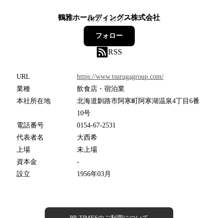
鶴雅ホールディングス株式会社
18
フォロワー
フォロー
RSS
URL
https://www.tsurugagroup.com/
業種
飲食店・宿泊業
本社所在地
北海道釧路市阿寒町阿寒湖温泉4丁目6番
10号
電話番号
0154-67-2531
代表者名
大西希
上場
未上場
資本金
-
設立
1956年03月
PR TIMESのご利用について