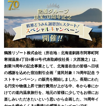
数
を
読
み
込
み
中
で
す
鶴雅リゾート株式会社（所在地：北海道釧路市阿寒町阿
寒湖温泉4丁目6番10号/代表取締役社長：大西雅之）は、
創業70周年の記念事業として、北海道在住の皆様へ日頃
の感謝を込めた宿泊割引企画「道民対象！70周年記念 ラ
ストキャンペーン」の販売を開始しました。長期にわた
る円安や物価上昇で旅行費用が上がる中、冬から春にか
けての道内温泉旅行を、地元の皆様に少しでもお得にお
楽しみいただきたいという思いから企画した、70周年イ
ヤーを締めくくる“最後”の感謝キャンペーンです。