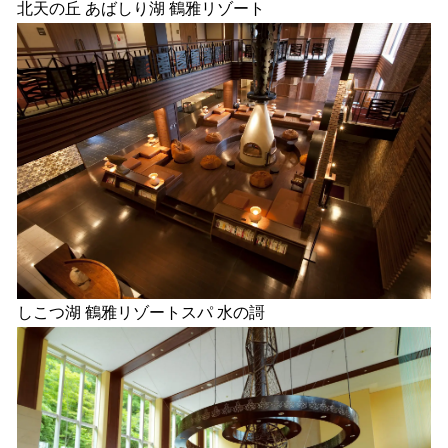
北天の丘 あばしり湖 鶴雅リゾート
しこつ湖 鶴雅リゾートスパ 水の謌