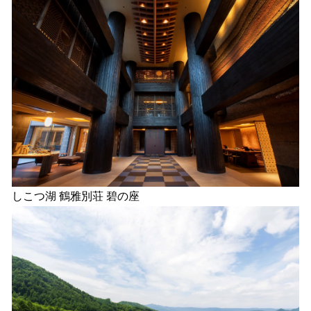
しこつ湖 鶴雅別荘 碧の座