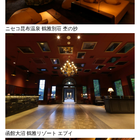
ニセコ昆布温泉 鶴雅別荘 杢の抄
函館大沼 鶴雅リゾート エプイ