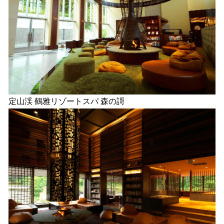
定山渓 鶴雅リゾートスパ 森の謌