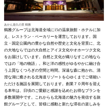
あかん遊久の里 鶴雅
鶴雅グループは北海道全域に15の温泉旅館・ホテルに加
え、レストラン・ベーカリーを運営しております。国
立・国定公園内の豊かな自然や歴史と文化を背景に、北
の大地ならではの大自然とアイヌ文化やオホーツク文化
をお届けしています。自然と文化が織りなすこの地なら
ではの「地の物語」。和と洋の感性がゆるやかに融け合
う上質なくつろぎの空間と時間。深遠な森に抱かれ、清
澄な湖に癒される北海道リゾートを心ゆくまでご堪能い
ただける施設を展開しております。創業７０周年を迎え
る本年は、日頃のご愛顧と感謝を込めたお得なプランを
多数展開中です。これからも北海道の魅力を発信する旅
館グループとして、皆様に感動と新たな滞在の楽しみを