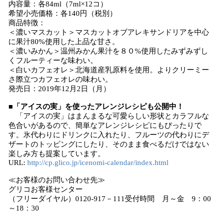
内容量：各84ml（7ml×12コ）
希望小売価格：各140円（税別）
商品特徴：
＜濃いマスカット＞マスカットオブアレキサンドリアを中心
に果汁80%使用した上品な甘さ。
＜濃いみかん＞温州みかん果汁を８０%使用したみずみずし
くフルーティーな味わい。
＜白いカフェオレ＞北海道産乳原料を使用。よりクリーミー
さ際立つカフェオレの味わい。
発売日：2019年12月2日（月）
■「アイスの実」を使ったアレンジレシピも公開中！
「アイスの実」はまんまるな可愛らしい形状とカラフルな
色合いがあるので、簡単なアレンジレシピにもぴったりで
す。氷代わりにドリンクに入れたり、フルーツの代わりにデ
ザートのトッピングにしたり、そのまま食べるだけではない
楽しみ方も提案しています。
URL:
http://cp.glico.jp/icenomi-calendar/index.html
≪お客様のお問い合わせ先≫
グリコお客様センター
（フリーダイヤル）0120-917－111受付時間 月～金 9：00
～18：30