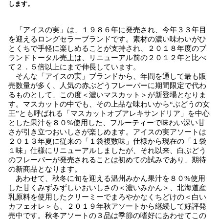
を
します。
読
み
「アイスの実」は、１９８６年に発売され、今年３３年目
込
を迎えるロングセラーブランドです。素材の濃い味わいがひ
み
とくちで手軽に楽しめることが支持され、２０１８年度のブ
中
ランドトータル売上は、リニューアル前の２０１２年と比べ
で
て２．５倍以上にまで伸長しています。
す
そんな「アイスの実」ブランドから、年間を通して最も販
売数量が多く、人気の赤ぶどうフレーバーに期間限定で代わ
るものとして、この度＜濃いマスカット＞が新登場となりま
す。マスカットの中でも、その上品な味わいから“ぶどうの女
王”とも呼ばれる「マスカットオブアレキサンドリア」を中心
とした果汁を８０%使用した、フルーティーで味わい深い甘
さが引き立つおいしさが楽しめます。アイスの実アソートは
２０１３年夏に従来の「１袋複数味」仕様から現在の「１袋
１味」仕様にリニューアルしましたが、それ以来、白ぶどう
のフレーバーが発売されることは初めての試みであり、期待
の新商品となります。
あわせて、秋冬に旬を迎える温州みかん果汁を８０%使用
した甘くみずみずしいおいしさの＜濃いみかん＞、北海道産
乳原料を使用したクリーミーでまろやかなくちどけの＜白い
カフェオレ＞も、２０１９年秋アソートから継続して好評発
売中です。秋冬アソートの３品は季節の嗜好にあわせてこの