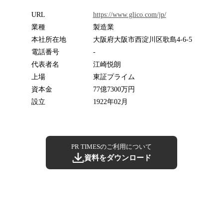
URL
https://www.glico.com/jp/
業種
製造業
本社所在地
大阪府大阪市西淀川区歌島4-6-5
電話番号
-
代表者名
江崎悦朗
上場
東証プライム
資本金
77億7300万円
設立
1922年02月
PR TIMESのご利用について
資料をダウンロード